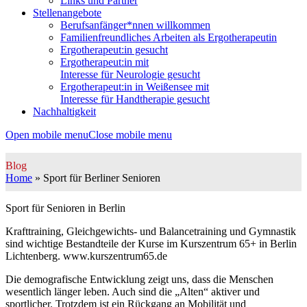
Links und Partner
Stellenangebote
Berufsanfänger*nnen willkommen
Familienfreundliches Arbeiten als Ergotherapeutin
Ergotherapeut:in gesucht
Ergotherapeut:in mit
Interesse für Neurologie gesucht
Ergotherapeut:in in Weißensee mit
Interesse für Handtherapie gesucht
Nachhaltigkeit
Open mobile menu
Close mobile menu
Blog
Home
»
Sport für Berliner Senioren
Sport für Senioren in Berlin
Krafttraining, Gleichgewichts- und Balancetraining und Gymnastik
sind wichtige Bestandteile der Kurse im Kurszentrum 65+ in Berlin
Lichtenberg. www.kurszentrum65.de
Die demografische Entwicklung zeigt uns, dass die Menschen
wesentlich länger leben. Auch sind die „Alten“ aktiver und
sportlicher. Trotzdem ist ein Rückgang an Mobilität und