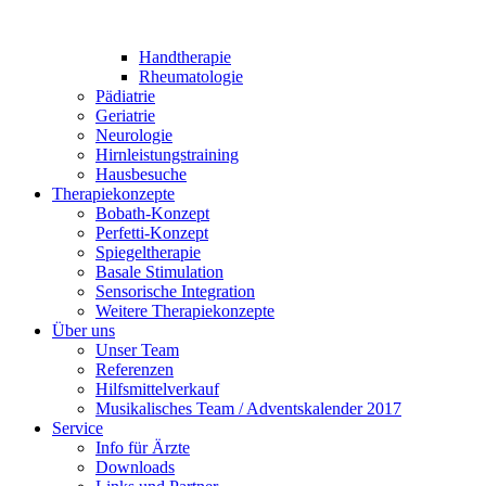
Handtherapie
Rheumatologie
Pädiatrie
Geriatrie
Neurologie
Hirnleistungstraining
Hausbesuche
Therapiekonzepte
Bobath-Konzept
Perfetti-Konzept
Spiegeltherapie
Basale Stimulation
Sensorische Integration
Weitere Therapiekonzepte
Über uns
Unser Team
Referenzen
Hilfsmittelverkauf
Musikalisches Team / Adventskalender 2017
Service
Info für Ärzte
Downloads