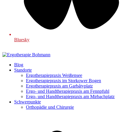
Bluesky
Blog
Standorte
Ergotherapiepraxis Weißensee
Ergotherapiepraxis im Storkower Bogen
Ergotherapiepraxis am Garbátyplatz
Ergo- und Handtherapiepraxis am Fennpfuhl
Ergo- und Handtherapiepraxis am Mirbachplatz
Schwerpunkte
Orthopädie und Chirurgie