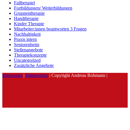
Fallbeispiel
Fortbildungen/ Weiterbildungen
Gruppentherapie
Handtherapie
Kinder Therapie
Mitarbeiter:innen beantworten 3 Fragen
Nachhaltigkeit
Praxis intern
Seniorenheim
Stellenangebote
Therapiekonzepte
Uncategorized
Zusätzliche Angebote
Impressum
|
Datenschutz
| Copyright Andreas Bohmann |