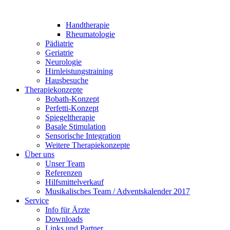
Handtherapie
Rheumatologie
Pädiatrie
Geriatrie
Neurologie
Hirnleistungstraining
Hausbesuche
Therapiekonzepte
Bobath-Konzept
Perfetti-Konzept
Spiegeltherapie
Basale Stimulation
Sensorische Integration
Weitere Therapiekonzepte
Über uns
Unser Team
Referenzen
Hilfsmittelverkauf
Musikalisches Team / Adventskalender 2017
Service
Info für Ärzte
Downloads
Links und Partner