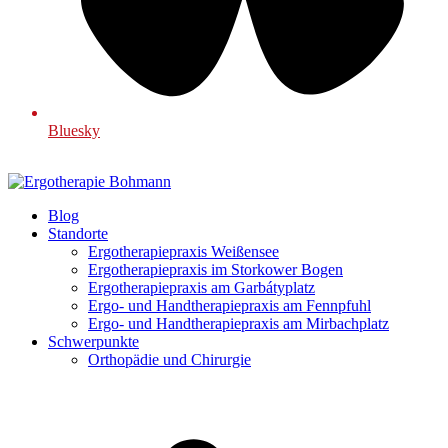
Bluesky
Blog
Standorte
Ergotherapiepraxis Weißensee
Ergotherapiepraxis im Storkower Bogen
Ergotherapiepraxis am Garbátyplatz
Ergo- und Handtherapiepraxis am Fennpfuhl
Ergo- und Handtherapiepraxis am Mirbachplatz
Schwerpunkte
Orthopädie und Chirurgie