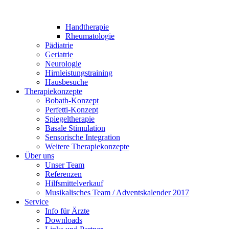
Handtherapie
Rheumatologie
Pädiatrie
Geriatrie
Neurologie
Hirnleistungstraining
Hausbesuche
Therapiekonzepte
Bobath-Konzept
Perfetti-Konzept
Spiegeltherapie
Basale Stimulation
Sensorische Integration
Weitere Therapiekonzepte
Über uns
Unser Team
Referenzen
Hilfsmittelverkauf
Musikalisches Team / Adventskalender 2017
Service
Info für Ärzte
Downloads