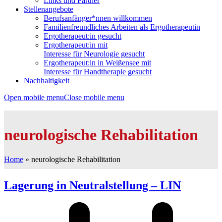
Links und Partner
Stellenangebote
Berufsanfänger*nnen willkommen
Familienfreundliches Arbeiten als Ergotherapeutin
Ergotherapeut:in gesucht
Ergotherapeut:in mit
Interesse für Neurologie gesucht
Ergotherapeut:in in Weißensee mit
Interesse für Handtherapie gesucht
Nachhaltigkeit
Open mobile menu
Close mobile menu
neurologische Rehabilitation
Home
»
neurologische Rehabilitation
Lagerung in Neutralstellung – LIN