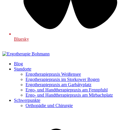
Bluesky
Blog
Standorte
Ergotherapiepraxis Weißensee
Ergotherapiepraxis im Storkower Bogen
Ergotherapiepraxis am Garbátyplatz
Ergo- und Handtherapiepraxis am Fennpfuhl
Ergo- und Handtherapiepraxis am Mirbachplatz
Schwerpunkte
Orthopädie und Chirurgie