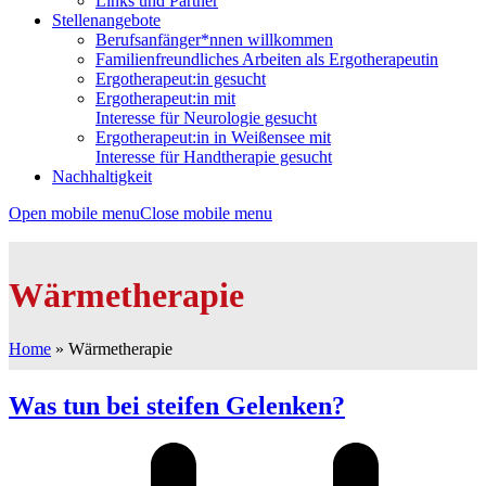
Links und Partner
Stellenangebote
Berufsanfänger*nnen willkommen
Familienfreundliches Arbeiten als Ergotherapeutin
Ergotherapeut:in gesucht
Ergotherapeut:in mit
Interesse für Neurologie gesucht
Ergotherapeut:in in Weißensee mit
Interesse für Handtherapie gesucht
Nachhaltigkeit
Open mobile menu
Close mobile menu
Wärmetherapie
Home
»
Wärmetherapie
Was tun bei steifen Gelenken?