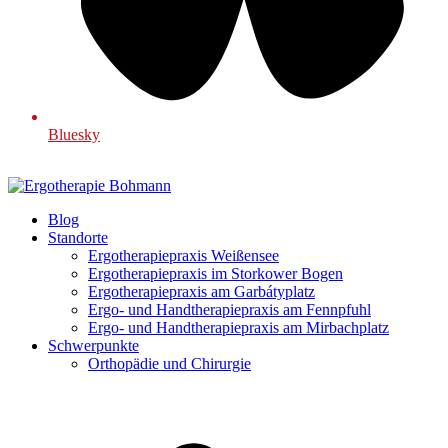
Bluesky
Blog
Standorte
Ergotherapiepraxis Weißensee
Ergotherapiepraxis im Storkower Bogen
Ergotherapiepraxis am Garbátyplatz
Ergo- und Handtherapiepraxis am Fennpfuhl
Ergo- und Handtherapiepraxis am Mirbachplatz
Schwerpunkte
Orthopädie und Chirurgie