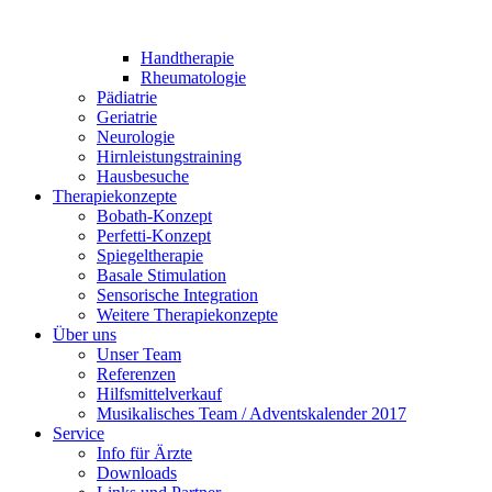
Handtherapie
Rheumatologie
Pädiatrie
Geriatrie
Neurologie
Hirnleistungstraining
Hausbesuche
Therapiekonzepte
Bobath-Konzept
Perfetti-Konzept
Spiegeltherapie
Basale Stimulation
Sensorische Integration
Weitere Therapiekonzepte
Über uns
Unser Team
Referenzen
Hilfsmittelverkauf
Musikalisches Team / Adventskalender 2017
Service
Info für Ärzte
Downloads