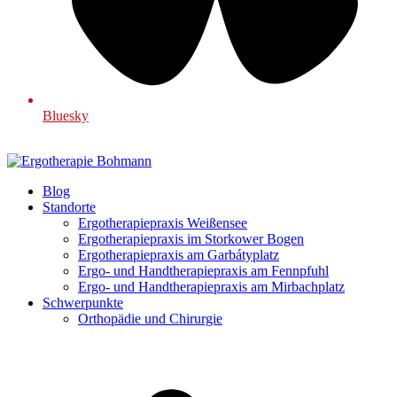
Bluesky
Blog
Standorte
Ergotherapiepraxis Weißensee
Ergotherapiepraxis im Storkower Bogen
Ergotherapiepraxis am Garbátyplatz
Ergo- und Handtherapiepraxis am Fennpfuhl
Ergo- und Handtherapiepraxis am Mirbachplatz
Schwerpunkte
Orthopädie und Chirurgie