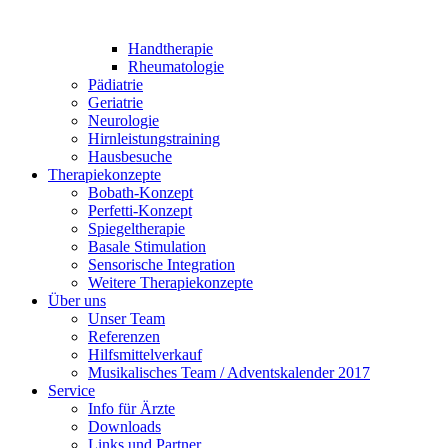
Handtherapie
Rheumatologie
Pädiatrie
Geriatrie
Neurologie
Hirnleistungstraining
Hausbesuche
Therapiekonzepte
Bobath-Konzept
Perfetti-Konzept
Spiegeltherapie
Basale Stimulation
Sensorische Integration
Weitere Therapiekonzepte
Über uns
Unser Team
Referenzen
Hilfsmittelverkauf
Musikalisches Team / Adventskalender 2017
Service
Info für Ärzte
Downloads
Links und Partner