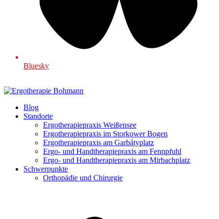
Bluesky
Blog
Standorte
Ergotherapiepraxis Weißensee
Ergotherapiepraxis im Storkower Bogen
Ergotherapiepraxis am Garbátyplatz
Ergo- und Handtherapiepraxis am Fennpfuhl
Ergo- und Handtherapiepraxis am Mirbachplatz
Schwerpunkte
Orthopädie und Chirurgie