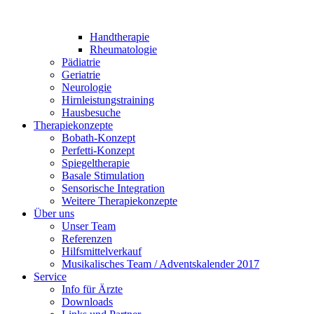
Handtherapie
Rheumatologie
Pädiatrie
Geriatrie
Neurologie
Hirnleistungstraining
Hausbesuche
Therapiekonzepte
Bobath-Konzept
Perfetti-Konzept
Spiegeltherapie
Basale Stimulation
Sensorische Integration
Weitere Therapiekonzepte
Über uns
Unser Team
Referenzen
Hilfsmittelverkauf
Musikalisches Team / Adventskalender 2017
Service
Info für Ärzte
Downloads