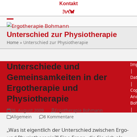
Skip
Kontakt
to
RSS
Xing
Bluesky
content
Open
Close
Unterschied zur Physiotherapie
mobile
mobile
Home
»
Unterschied zur Physiotherapie
menu
menu
Im
Unterschiede und
|
Gemeinsamkeiten in der
Da
|
Ergotherapie und
Cop
An
Physiotherapie
Bo
|
26. August 2009
Ergotherapie Bohmann
Allgemein
8 Kommentare
„Was ist eigentlich der Unterschied zwischen Ergo-