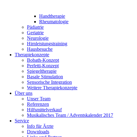
Handtherapie
Rheumatologie
Pädiatrie
Geriatrie
Neurologie
Hirnleistungstraining
Hausbesuche
Therapiekonzepte
Bobath-Konzept
Perfetti-Konzept
Spiegeltherapie
Basale Stimulation
Sensorische Integration
Weitere Therapiekonzepte
Über uns
Unser Team
Referenzen
Hilfsmittelverkauf
Musikalisches Team / Adventskalender 2017
Service
Info für Ärzte
Downloads