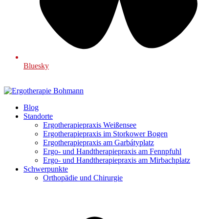
Bluesky
Blog
Standorte
Ergotherapiepraxis Weißensee
Ergotherapiepraxis im Storkower Bogen
Ergotherapiepraxis am Garbátyplatz
Ergo- und Handtherapiepraxis am Fennpfuhl
Ergo- und Handtherapiepraxis am Mirbachplatz
Schwerpunkte
Orthopädie und Chirurgie