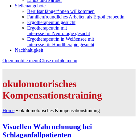
Links und Partner
Stellenangebote
Berufsanfänger*nnen willkommen
Familienfreundliches Arbeiten als Ergotherapeutin
Ergotherapeut:in gesucht
Ergotherapeut:in mit
Interesse für Neurologie gesucht
Ergotherapeut:in in Weißensee mit
Interesse für Handtherapie gesucht
Nachhaltigkeit
Open mobile menu
Close mobile menu
okulomotorisches
Kompensationstraining
Home
»
okulomotorisches Kompensationstraining
Visuellen Wahrnehmung bei
Schlaganfallpatienten