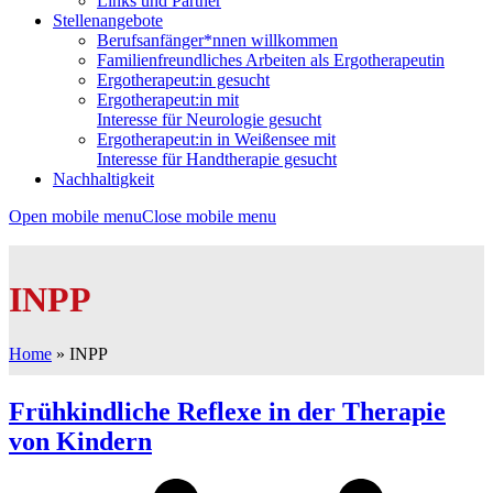
Links und Partner
Stellenangebote
Berufsanfänger*nnen willkommen
Familienfreundliches Arbeiten als Ergotherapeutin
Ergotherapeut:in gesucht
Ergotherapeut:in mit
Interesse für Neurologie gesucht
Ergotherapeut:in in Weißensee mit
Interesse für Handtherapie gesucht
Nachhaltigkeit
Open mobile menu
Close mobile menu
INPP
Home
»
INPP
Frühkindliche Reflexe in der Therapie
von Kindern