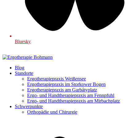
Bluesky
Blog
Standorte
Ergotherapiepraxis Weißensee
Ergotherapiepraxis im Storkower Bogen
Ergotherapiepraxis am Garbátyplatz
Ergo- und Handtherapiepraxis am Fennpfuhl
Ergo- und Handtherapiepraxis am Mirbachplatz
Schwerpunkte
Orthopädie und Chirurgie