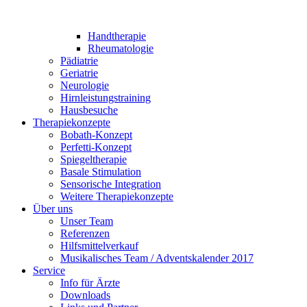
Handtherapie
Rheumatologie
Pädiatrie
Geriatrie
Neurologie
Hirnleistungstraining
Hausbesuche
Therapiekonzepte
Bobath-Konzept
Perfetti-Konzept
Spiegeltherapie
Basale Stimulation
Sensorische Integration
Weitere Therapiekonzepte
Über uns
Unser Team
Referenzen
Hilfsmittelverkauf
Musikalisches Team / Adventskalender 2017
Service
Info für Ärzte
Downloads