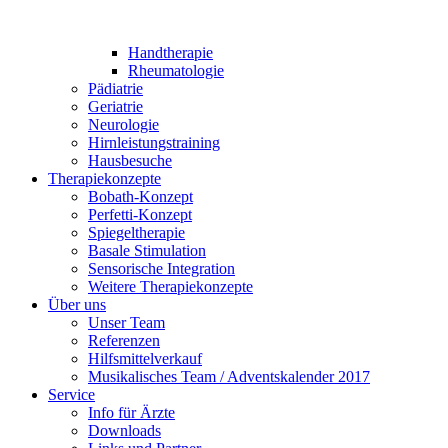
Handtherapie
Rheumatologie
Pädiatrie
Geriatrie
Neurologie
Hirnleistungstraining
Hausbesuche
Therapiekonzepte
Bobath-Konzept
Perfetti-Konzept
Spiegeltherapie
Basale Stimulation
Sensorische Integration
Weitere Therapiekonzepte
Über uns
Unser Team
Referenzen
Hilfsmittelverkauf
Musikalisches Team / Adventskalender 2017
Service
Info für Ärzte
Downloads