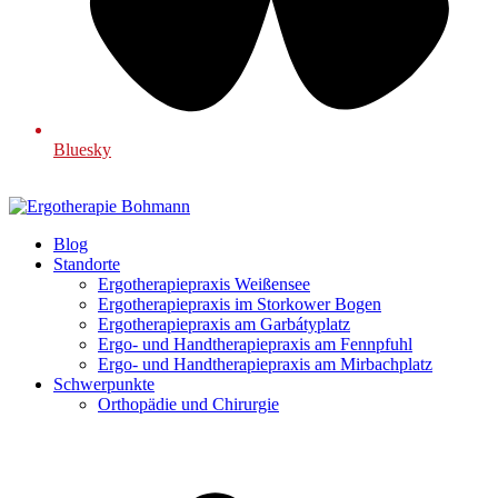
Bluesky
Blog
Standorte
Ergotherapiepraxis Weißensee
Ergotherapiepraxis im Storkower Bogen
Ergotherapiepraxis am Garbátyplatz
Ergo- und Handtherapiepraxis am Fennpfuhl
Ergo- und Handtherapiepraxis am Mirbachplatz
Schwerpunkte
Orthopädie und Chirurgie