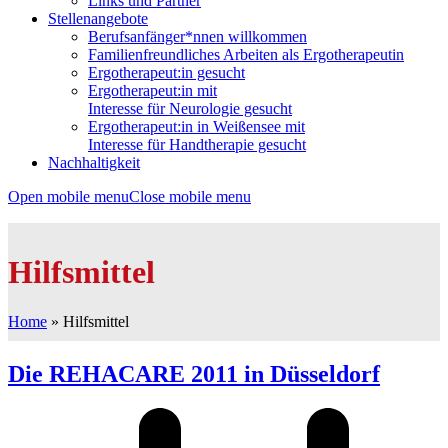
Links und Partner
Stellenangebote
Berufsanfänger*nnen willkommen
Familienfreundliches Arbeiten als Ergotherapeutin
Ergotherapeut:in gesucht
Ergotherapeut:in mit
Interesse für Neurologie gesucht
Ergotherapeut:in in Weißensee mit
Interesse für Handtherapie gesucht
Nachhaltigkeit
Open mobile menu
Close mobile menu
Hilfsmittel
Home
»
Hilfsmittel
Die REHACARE 2011 in Düsseldorf