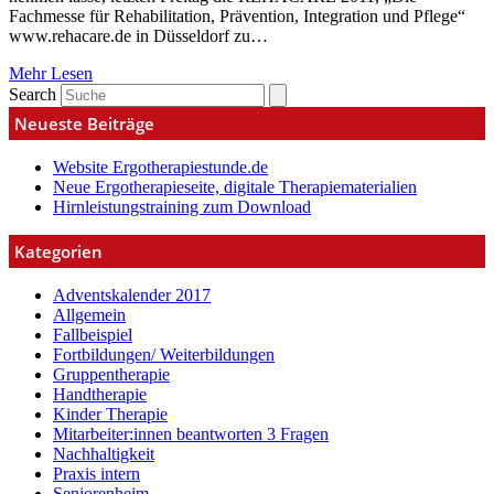
Fachmesse für Rehabilitation, Prävention, Integration und Pflege“
www.rehacare.de in Düsseldorf zu…
Mehr Lesen
Search
Neueste Beiträge
Website Ergotherapiestunde.de
Neue Ergotherapieseite, digitale Therapiematerialien
Hirnleistungstraining zum Download
Kategorien
Adventskalender 2017
Allgemein
Fallbeispiel
Fortbildungen/ Weiterbildungen
Gruppentherapie
Handtherapie
Kinder Therapie
Mitarbeiter:innen beantworten 3 Fragen
Nachhaltigkeit
Praxis intern
Seniorenheim