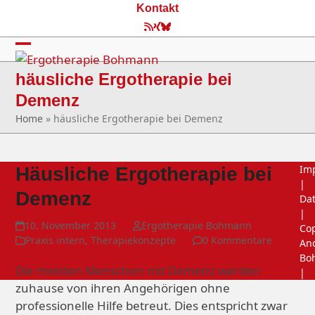
Skip
Kontakt
to
RSS
Xing
Bluesky
content
Open
Close
häusliche Ergotherapie bei
mobile
mobile
Demenz
menu
menu
Home
»
häusliche Ergotherapie bei Demenz
Im
Häusliche Ergotherapie bei
|
Demenz
Da
|
10. November 2013
Ergotherapie Bohmann
Cop
Praxis intern
,
Therapiekonzepte
0 Kommentare
An
Bo
Die meisten Menschen mit Demenz werden
|
zuhause von ihren Angehörigen ohne
professionelle Hilfe betreut. Dies entspricht zwar