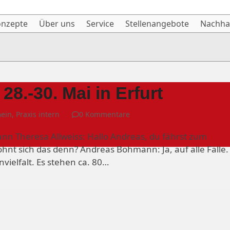
onzepte
Über uns
Service
Stellenangebote
Nachhal
8.-30. Mai in Erfurt
mein
,
Praxis intern
0 Kommentare
nn Theresa Allweiss: Hallo Andreas, du fährst zum
hnt sich das denn? Andreas Bohmann: Ja, auf alle Fälle.
vielfalt. Es stehen ca. 80…