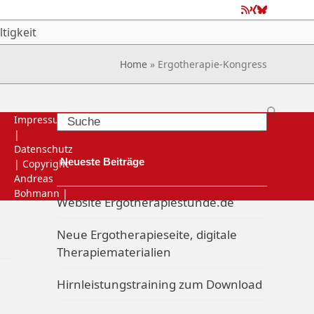
RSS
Xing
Bluesky
tigkeit
Home
»
Ergotherapie-Kongress
Search
Impressum
|
Datenschutz
Neueste Beiträge
| Copyright
Andreas
Bohmann |
Website Ergotherapiestunde.de
Neue Ergotherapieseite, digitale
Therapiematerialien
Hirnleistungstraining zum Download