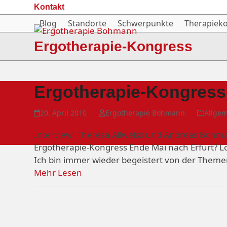
Skip
Kontakt
to
Blog
Standorte
Schwerpunkte
Therapiek
content
Ergotherapie-Kongress
Ergotherapie-Kongress 2
20. April 2010
Ergotherapie Bohmann
Allge
Interview: Theresa Allweiss und Andreas Bohma
Ergotherapie-Kongress Ende Mai nach Erfurt? Lo
Ich bin immer wieder begeistert von der Themen
Mehr Lesen