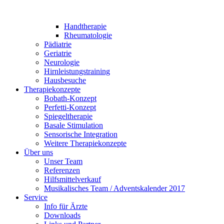
Handtherapie
Rheumatologie
Pädiatrie
Geriatrie
Neurologie
Hirnleistungstraining
Hausbesuche
Therapiekonzepte
Bobath-Konzept
Perfetti-Konzept
Spiegeltherapie
Basale Stimulation
Sensorische Integration
Weitere Therapiekonzepte
Über uns
Unser Team
Referenzen
Hilfsmittelverkauf
Musikalisches Team / Adventskalender 2017
Service
Info für Ärzte
Downloads