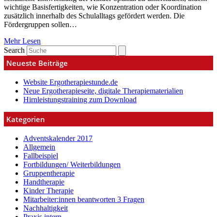
wichtige Basisfertigkeiten, wie Konzentration oder Koordination
zusätzlich innerhalb des Schulalltags gefördert werden. Die
Fördergruppen sollen…
Mehr Lesen
Search
Neueste Beiträge
Website Ergotherapiestunde.de
Neue Ergotherapieseite, digitale Therapiematerialien
Hirnleistungstraining zum Download
Kategorien
Adventskalender 2017
Allgemein
Fallbeispiel
Fortbildungen/ Weiterbildungen
Gruppentherapie
Handtherapie
Kinder Therapie
Mitarbeiter:innen beantworten 3 Fragen
Nachhaltigkeit
Praxis intern