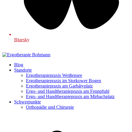
Bluesky
Blog
Standorte
Ergotherapiepraxis Weißensee
Ergotherapiepraxis im Storkower Bogen
Ergotherapiepraxis am Garbátyplatz
Ergo- und Handtherapiepraxis am Fennpfuhl
Ergo- und Handtherapiepraxis am Mirbachplatz
Schwerpunkte
Orthopädie und Chirurgie