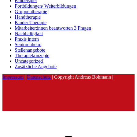
Fallbeispiel
Fortbildungen/ Weiterbildungen
Gruppentherapie
Handtherapie
Kinder Therapie
Mitarbeiter:innen beantworten 3 Fragen
Nachhaltigkeit
Praxis intern
Seniorenheim
Stellenangebote
Therapiekonzepte
Uncategorized
Zusätzliche Angebote
Impressum
|
Datenschutz
| Copyright Andreas Bohmann |