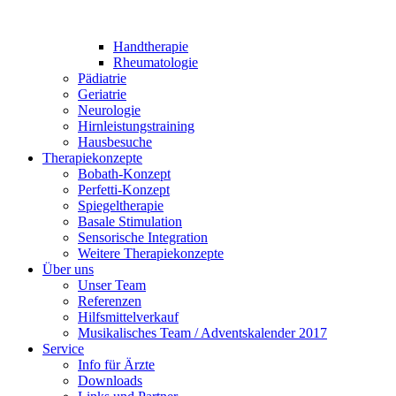
Handtherapie
Rheumatologie
Pädiatrie
Geriatrie
Neurologie
Hirnleistungstraining
Hausbesuche
Therapiekonzepte
Bobath-Konzept
Perfetti-Konzept
Spiegeltherapie
Basale Stimulation
Sensorische Integration
Weitere Therapiekonzepte
Über uns
Unser Team
Referenzen
Hilfsmittelverkauf
Musikalisches Team / Adventskalender 2017
Service
Info für Ärzte
Downloads