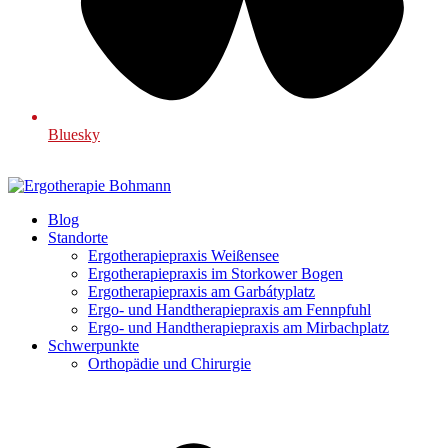
Bluesky
Blog
Standorte
Ergotherapiepraxis Weißensee
Ergotherapiepraxis im Storkower Bogen
Ergotherapiepraxis am Garbátyplatz
Ergo- und Handtherapiepraxis am Fennpfuhl
Ergo- und Handtherapiepraxis am Mirbachplatz
Schwerpunkte
Orthopädie und Chirurgie