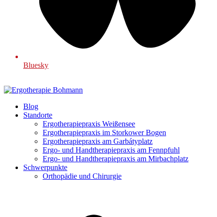
Bluesky
Blog
Standorte
Ergotherapiepraxis Weißensee
Ergotherapiepraxis im Storkower Bogen
Ergotherapiepraxis am Garbátyplatz
Ergo- und Handtherapiepraxis am Fennpfuhl
Ergo- und Handtherapiepraxis am Mirbachplatz
Schwerpunkte
Orthopädie und Chirurgie