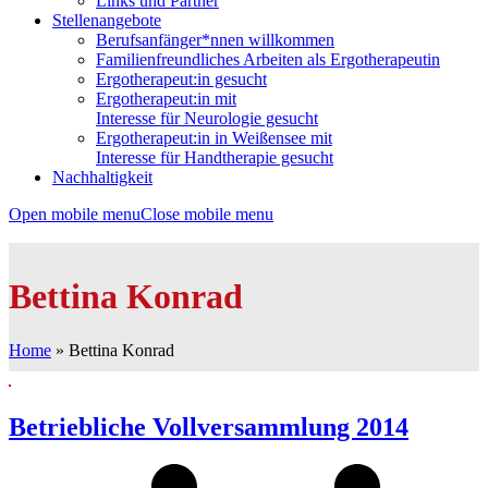
Links und Partner
Stellenangebote
Berufsanfänger*nnen willkommen
Familienfreundliches Arbeiten als Ergotherapeutin
Ergotherapeut:in gesucht
Ergotherapeut:in mit
Interesse für Neurologie gesucht
Ergotherapeut:in in Weißensee mit
Interesse für Handtherapie gesucht
Nachhaltigkeit
Open mobile menu
Close mobile menu
Bettina Konrad
Home
»
Bettina Konrad
Betriebliche Vollversammlung 2014