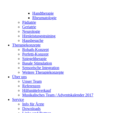
Handtherapie
Rheumatologie
Pädiatrie
Geriatrie
Neurologie
Hirnleistungstraining
Hausbesuche
Therapiekonzepte
Bobath-Konzept
Perfetti-Konzept
Spiegeltherapie
Basale Stimulation
Sensorische Integration
Weitere Therapiekonzepte
Über uns
Unser Team
Referenzen
Hilfsmittelverkauf
Musikalisches Team / Adventskalender 2017
Service
Info für Ärzte
Downloads