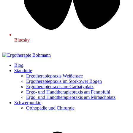
Bluesky
Blog
Standorte
Ergotherapiepraxis Weißensee
Ergotherapiepraxis im Storkower Bogen
Ergotherapiepraxis am Garbátyplatz
Ergo- und Handtherapiepraxis am Fennpfuhl
Ergo- und Handtherapiepraxis am Mirbachplatz
Schwerpunkte
Orthopädie und Chirurgie