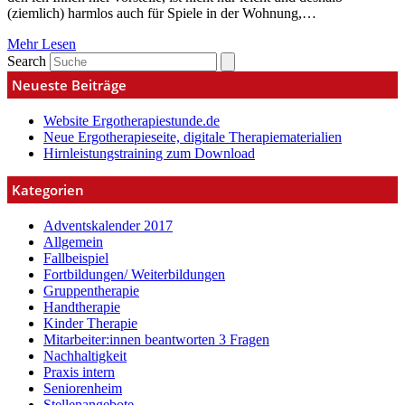
(ziemlich) harmlos auch für Spiele in der Wohnung,…
Mehr Lesen
Search
Neueste Beiträge
Website Ergotherapiestunde.de
Neue Ergotherapieseite, digitale Therapiematerialien
Hirnleistungstraining zum Download
Kategorien
Adventskalender 2017
Allgemein
Fallbeispiel
Fortbildungen/ Weiterbildungen
Gruppentherapie
Handtherapie
Kinder Therapie
Mitarbeiter:innen beantworten 3 Fragen
Nachhaltigkeit
Praxis intern
Seniorenheim
Stellenangebote