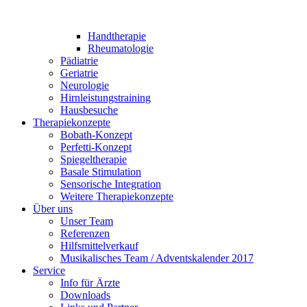
Handtherapie
Rheumatologie
Pädiatrie
Geriatrie
Neurologie
Hirnleistungstraining
Hausbesuche
Therapiekonzepte
Bobath-Konzept
Perfetti-Konzept
Spiegeltherapie
Basale Stimulation
Sensorische Integration
Weitere Therapiekonzepte
Über uns
Unser Team
Referenzen
Hilfsmittelverkauf
Musikalisches Team / Adventskalender 2017
Service
Info für Ärzte
Downloads