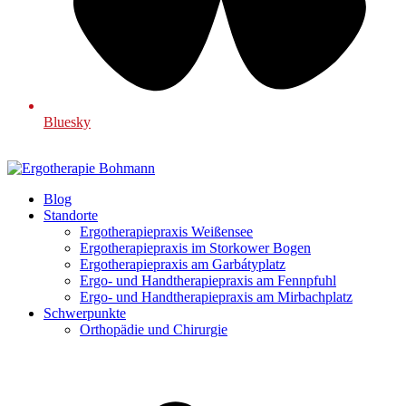
Bluesky
Blog
Standorte
Ergotherapiepraxis Weißensee
Ergotherapiepraxis im Storkower Bogen
Ergotherapiepraxis am Garbátyplatz
Ergo- und Handtherapiepraxis am Fennpfuhl
Ergo- und Handtherapiepraxis am Mirbachplatz
Schwerpunkte
Orthopädie und Chirurgie