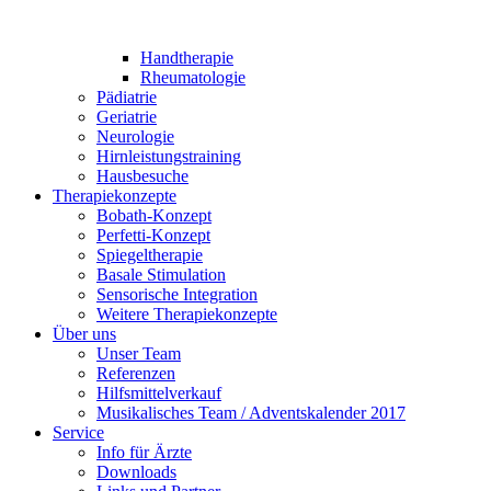
Handtherapie
Rheumatologie
Pädiatrie
Geriatrie
Neurologie
Hirnleistungstraining
Hausbesuche
Therapiekonzepte
Bobath-Konzept
Perfetti-Konzept
Spiegeltherapie
Basale Stimulation
Sensorische Integration
Weitere Therapiekonzepte
Über uns
Unser Team
Referenzen
Hilfsmittelverkauf
Musikalisches Team / Adventskalender 2017
Service
Info für Ärzte
Downloads