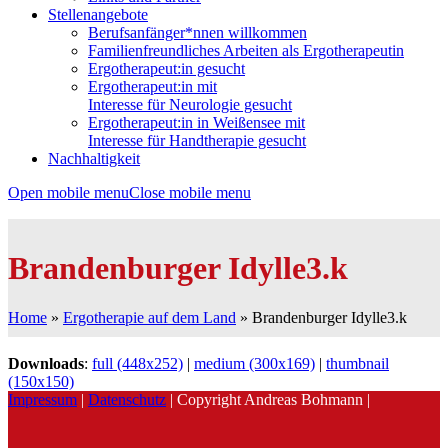
Stellenangebote
Berufsanfänger*nnen willkommen
Familienfreundliches Arbeiten als Ergotherapeutin
Ergotherapeut:in gesucht
Ergotherapeut:in mit
Interesse für Neurologie gesucht
Ergotherapeut:in in Weißensee mit
Interesse für Handtherapie gesucht
Nachhaltigkeit
Open mobile menu
Close mobile menu
Brandenburger Idylle3.k
Home
»
Ergotherapie auf dem Land
»
Brandenburger Idylle3.k
Downloads
:
full (448x252)
|
medium (300x169)
|
thumbnail
(150x150)
Impressum
|
Datenschutz
| Copyright Andreas Bohmann |