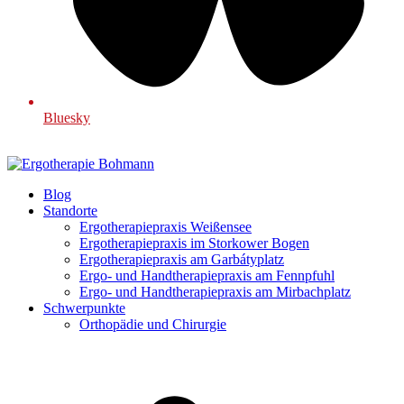
Bluesky
Blog
Standorte
Ergotherapiepraxis Weißensee
Ergotherapiepraxis im Storkower Bogen
Ergotherapiepraxis am Garbátyplatz
Ergo- und Handtherapiepraxis am Fennpfuhl
Ergo- und Handtherapiepraxis am Mirbachplatz
Schwerpunkte
Orthopädie und Chirurgie