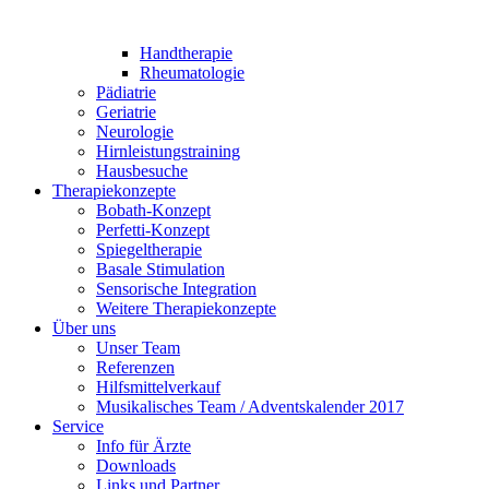
Handtherapie
Rheumatologie
Pädiatrie
Geriatrie
Neurologie
Hirnleistungstraining
Hausbesuche
Therapiekonzepte
Bobath-Konzept
Perfetti-Konzept
Spiegeltherapie
Basale Stimulation
Sensorische Integration
Weitere Therapiekonzepte
Über uns
Unser Team
Referenzen
Hilfsmittelverkauf
Musikalisches Team / Adventskalender 2017
Service
Info für Ärzte
Downloads
Links und Partner