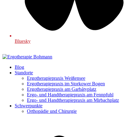
Bluesky
Blog
Standorte
Ergotherapiepraxis Weißensee
Ergotherapiepraxis im Storkower Bogen
Ergotherapiepraxis am Garbátyplatz
Ergo- und Handtherapiepraxis am Fennpfuhl
Ergo- und Handtherapiepraxis am Mirbachplatz
Schwerpunkte
Orthopädie und Chirurgie