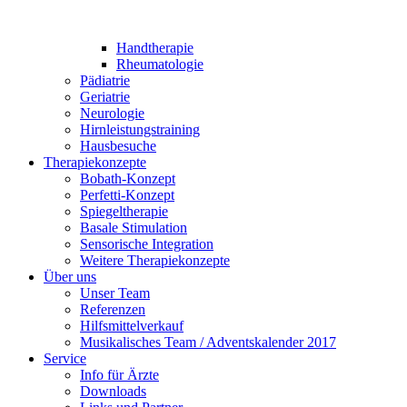
Handtherapie
Rheumatologie
Pädiatrie
Geriatrie
Neurologie
Hirnleistungstraining
Hausbesuche
Therapiekonzepte
Bobath-Konzept
Perfetti-Konzept
Spiegeltherapie
Basale Stimulation
Sensorische Integration
Weitere Therapiekonzepte
Über uns
Unser Team
Referenzen
Hilfsmittelverkauf
Musikalisches Team / Adventskalender 2017
Service
Info für Ärzte
Downloads