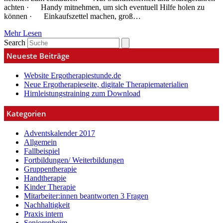
achten · Handy mitnehmen, um sich eventuell Hilfe holen zu
können · Einkaufszettel machen, groß…
Mehr Lesen
Search
Neueste Beiträge
Website Ergotherapiestunde.de
Neue Ergotherapieseite, digitale Therapiematerialien
Hirnleistungstraining zum Download
Kategorien
Adventskalender 2017
Allgemein
Fallbeispiel
Fortbildungen/ Weiterbildungen
Gruppentherapie
Handtherapie
Kinder Therapie
Mitarbeiter:innen beantworten 3 Fragen
Nachhaltigkeit
Praxis intern
Seniorenheim