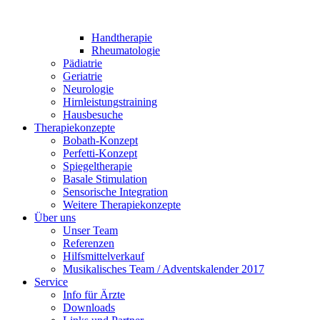
Handtherapie
Rheumatologie
Pädiatrie
Geriatrie
Neurologie
Hirnleistungstraining
Hausbesuche
Therapiekonzepte
Bobath-Konzept
Perfetti-Konzept
Spiegeltherapie
Basale Stimulation
Sensorische Integration
Weitere Therapiekonzepte
Über uns
Unser Team
Referenzen
Hilfsmittelverkauf
Musikalisches Team / Adventskalender 2017
Service
Info für Ärzte
Downloads