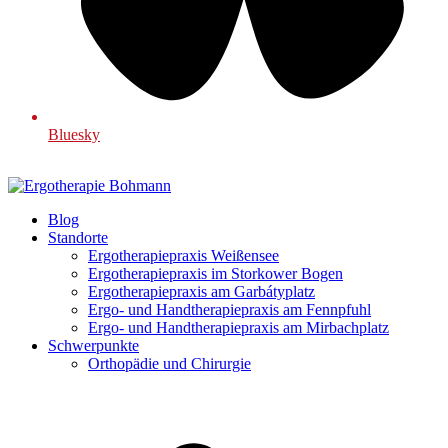
Bluesky
Blog
Standorte
Ergotherapiepraxis Weißensee
Ergotherapiepraxis im Storkower Bogen
Ergotherapiepraxis am Garbátyplatz
Ergo- und Handtherapiepraxis am Fennpfuhl
Ergo- und Handtherapiepraxis am Mirbachplatz
Schwerpunkte
Orthopädie und Chirurgie