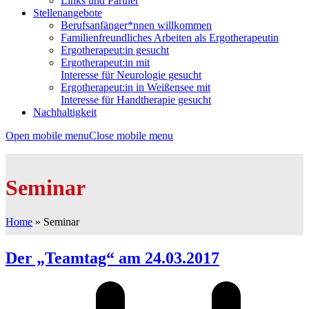
Links und Partner
Stellenangebote
Berufsanfänger*nnen willkommen
Familienfreundliches Arbeiten als Ergotherapeutin
Ergotherapeut:in gesucht
Ergotherapeut:in mit
Interesse für Neurologie gesucht
Ergotherapeut:in in Weißensee mit
Interesse für Handtherapie gesucht
Nachhaltigkeit
Open mobile menu
Close mobile menu
Seminar
Home
»
Seminar
Der „Teamtag“ am 24.03.2017