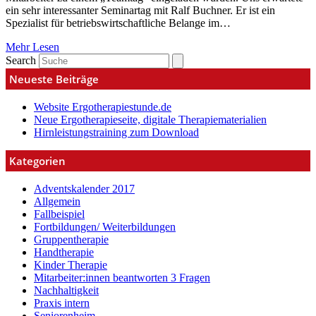
ein sehr interessanter Seminartag mit Ralf Buchner. Er ist ein
Spezialist für betriebswirtschaftliche Belange im…
Mehr Lesen
Search
Neueste Beiträge
Website Ergotherapiestunde.de
Neue Ergotherapieseite, digitale Therapiematerialien
Hirnleistungstraining zum Download
Kategorien
Adventskalender 2017
Allgemein
Fallbeispiel
Fortbildungen/ Weiterbildungen
Gruppentherapie
Handtherapie
Kinder Therapie
Mitarbeiter:innen beantworten 3 Fragen
Nachhaltigkeit
Praxis intern
Seniorenheim