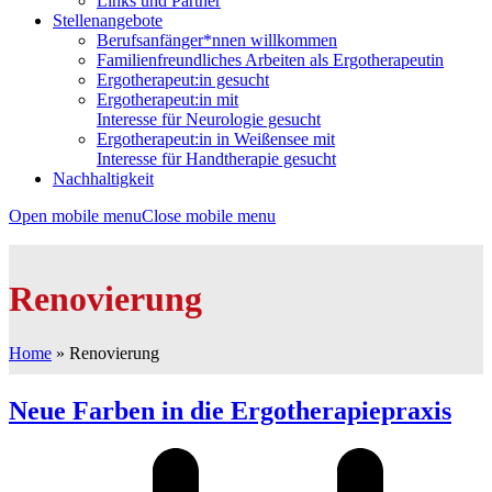
Links und Partner
Stellenangebote
Berufsanfänger*nnen willkommen
Familienfreundliches Arbeiten als Ergotherapeutin
Ergotherapeut:in gesucht
Ergotherapeut:in mit
Interesse für Neurologie gesucht
Ergotherapeut:in in Weißensee mit
Interesse für Handtherapie gesucht
Nachhaltigkeit
Open mobile menu
Close mobile menu
Renovierung
Home
»
Renovierung
Neue Farben in die Ergotherapiepraxis