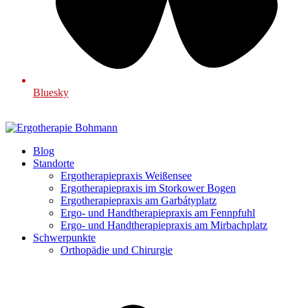
Bluesky
Blog
Standorte
Ergotherapiepraxis Weißensee
Ergotherapiepraxis im Storkower Bogen
Ergotherapiepraxis am Garbátyplatz
Ergo- und Handtherapiepraxis am Fennpfuhl
Ergo- und Handtherapiepraxis am Mirbachplatz
Schwerpunkte
Orthopädie und Chirurgie