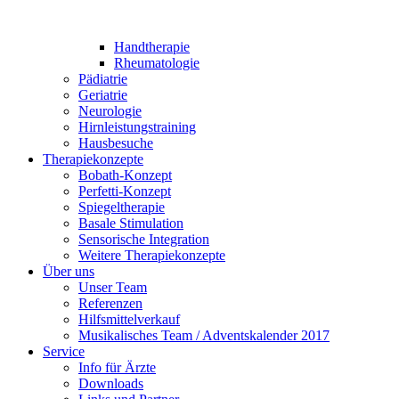
Handtherapie
Rheumatologie
Pädiatrie
Geriatrie
Neurologie
Hirnleistungstraining
Hausbesuche
Therapiekonzepte
Bobath-Konzept
Perfetti-Konzept
Spiegeltherapie
Basale Stimulation
Sensorische Integration
Weitere Therapiekonzepte
Über uns
Unser Team
Referenzen
Hilfsmittelverkauf
Musikalisches Team / Adventskalender 2017
Service
Info für Ärzte
Downloads