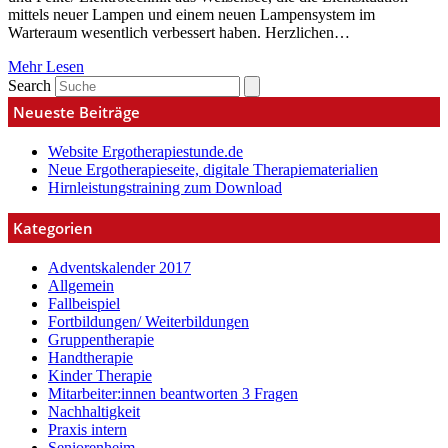
mittels neuer Lampen und einem neuen Lampensystem im
Warteraum wesentlich verbessert haben. Herzlichen…
Mehr Lesen
Search
Neueste Beiträge
Website Ergotherapiestunde.de
Neue Ergotherapieseite, digitale Therapiematerialien
Hirnleistungstraining zum Download
Kategorien
Adventskalender 2017
Allgemein
Fallbeispiel
Fortbildungen/ Weiterbildungen
Gruppentherapie
Handtherapie
Kinder Therapie
Mitarbeiter:innen beantworten 3 Fragen
Nachhaltigkeit
Praxis intern
Seniorenheim