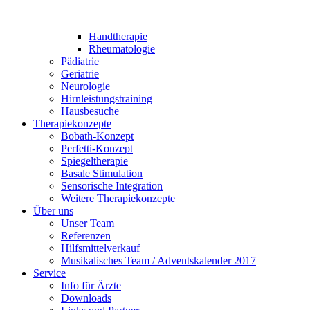
Handtherapie
Rheumatologie
Pädiatrie
Geriatrie
Neurologie
Hirnleistungstraining
Hausbesuche
Therapiekonzepte
Bobath-Konzept
Perfetti-Konzept
Spiegeltherapie
Basale Stimulation
Sensorische Integration
Weitere Therapiekonzepte
Über uns
Unser Team
Referenzen
Hilfsmittelverkauf
Musikalisches Team / Adventskalender 2017
Service
Info für Ärzte
Downloads