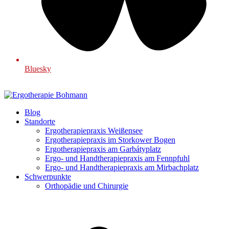
Bluesky
Blog
Standorte
Ergotherapiepraxis Weißensee
Ergotherapiepraxis im Storkower Bogen
Ergotherapiepraxis am Garbátyplatz
Ergo- und Handtherapiepraxis am Fennpfuhl
Ergo- und Handtherapiepraxis am Mirbachplatz
Schwerpunkte
Orthopädie und Chirurgie