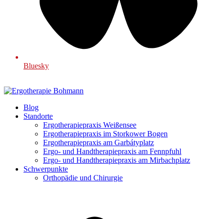
Bluesky
Blog
Standorte
Ergotherapiepraxis Weißensee
Ergotherapiepraxis im Storkower Bogen
Ergotherapiepraxis am Garbátyplatz
Ergo- und Handtherapiepraxis am Fennpfuhl
Ergo- und Handtherapiepraxis am Mirbachplatz
Schwerpunkte
Orthopädie und Chirurgie