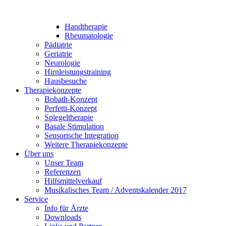
Handtherapie
Rheumatologie
Pädiatrie
Geriatrie
Neurologie
Hirnleistungstraining
Hausbesuche
Therapiekonzepte
Bobath-Konzept
Perfetti-Konzept
Spiegeltherapie
Basale Stimulation
Sensorische Integration
Weitere Therapiekonzepte
Über uns
Unser Team
Referenzen
Hilfsmittelverkauf
Musikalisches Team / Adventskalender 2017
Service
Info für Ärzte
Downloads