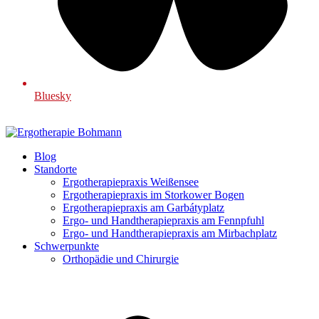
Bluesky
Blog
Standorte
Ergotherapiepraxis Weißensee
Ergotherapiepraxis im Storkower Bogen
Ergotherapiepraxis am Garbátyplatz
Ergo- und Handtherapiepraxis am Fennpfuhl
Ergo- und Handtherapiepraxis am Mirbachplatz
Schwerpunkte
Orthopädie und Chirurgie