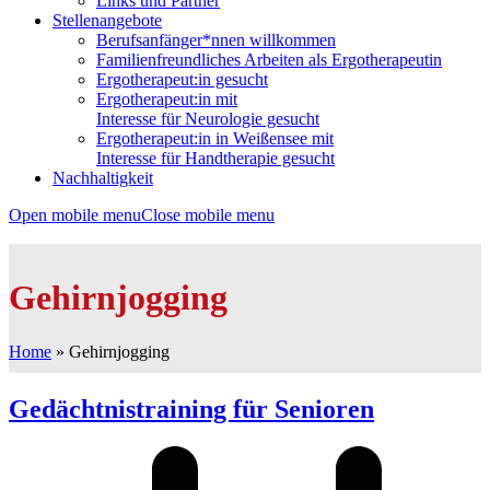
Links und Partner
Stellenangebote
Berufsanfänger*nnen willkommen
Familienfreundliches Arbeiten als Ergotherapeutin
Ergotherapeut:in gesucht
Ergotherapeut:in mit
Interesse für Neurologie gesucht
Ergotherapeut:in in Weißensee mit
Interesse für Handtherapie gesucht
Nachhaltigkeit
Open mobile menu
Close mobile menu
Gehirnjogging
Home
»
Gehirnjogging
Gedächtnistraining für Senioren