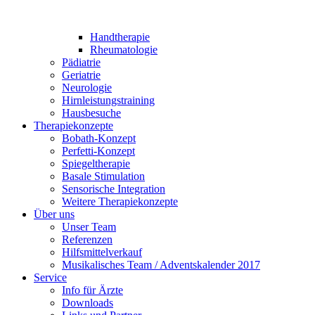
Handtherapie
Rheumatologie
Pädiatrie
Geriatrie
Neurologie
Hirnleistungstraining
Hausbesuche
Therapiekonzepte
Bobath-Konzept
Perfetti-Konzept
Spiegeltherapie
Basale Stimulation
Sensorische Integration
Weitere Therapiekonzepte
Über uns
Unser Team
Referenzen
Hilfsmittelverkauf
Musikalisches Team / Adventskalender 2017
Service
Info für Ärzte
Downloads