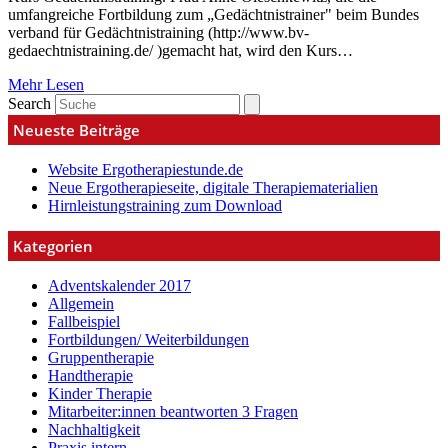
umfangreiche Fortbildung zum „Gedächtnistrainer" beim Bundes
verband für Gedächtnistraining (http://www.bv-
gedaechtnistraining.de/ )gemacht hat, wird den Kurs…
Mehr Lesen
Search
Neueste Beiträge
Website Ergotherapiestunde.de
Neue Ergotherapieseite, digitale Therapiematerialien
Hirnleistungstraining zum Download
Kategorien
Adventskalender 2017
Allgemein
Fallbeispiel
Fortbildungen/ Weiterbildungen
Gruppentherapie
Handtherapie
Kinder Therapie
Mitarbeiter:innen beantworten 3 Fragen
Nachhaltigkeit
Praxis intern