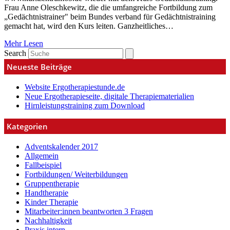
Frau Anne Oleschkewitz, die die umfangreiche Fortbildung zum
„Gedächtnistrainer" beim Bundes verband für Gedächtnistraining
gemacht hat, wird den Kurs leiten. Ganzheitliches…
Mehr Lesen
Search
Neueste Beiträge
Website Ergotherapiestunde.de
Neue Ergotherapieseite, digitale Therapiematerialien
Hirnleistungstraining zum Download
Kategorien
Adventskalender 2017
Allgemein
Fallbeispiel
Fortbildungen/ Weiterbildungen
Gruppentherapie
Handtherapie
Kinder Therapie
Mitarbeiter:innen beantworten 3 Fragen
Nachhaltigkeit
Praxis intern