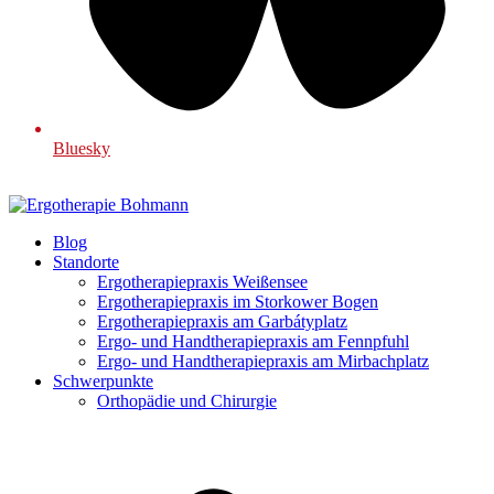
Bluesky
Blog
Standorte
Ergotherapiepraxis Weißensee
Ergotherapiepraxis im Storkower Bogen
Ergotherapiepraxis am Garbátyplatz
Ergo- und Handtherapiepraxis am Fennpfuhl
Ergo- und Handtherapiepraxis am Mirbachplatz
Schwerpunkte
Orthopädie und Chirurgie