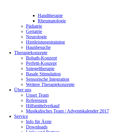
Handtherapie
Rheumatologie
Pädiatrie
Geriatrie
Neurologie
Hirnleistungstraining
Hausbesuche
Therapiekonzepte
Bobath-Konzept
Perfetti-Konzept
Spiegeltherapie
Basale Stimulation
Sensorische Integration
Weitere Therapiekonzepte
Über uns
Unser Team
Referenzen
Hilfsmittelverkauf
Musikalisches Team / Adventskalender 2017
Service
Info für Ärzte
Downloads