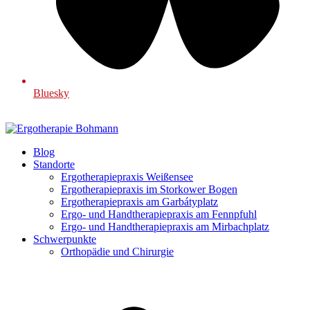
Bluesky
Blog
Standorte
Ergotherapiepraxis Weißensee
Ergotherapiepraxis im Storkower Bogen
Ergotherapiepraxis am Garbátyplatz
Ergo- und Handtherapiepraxis am Fennpfuhl
Ergo- und Handtherapiepraxis am Mirbachplatz
Schwerpunkte
Orthopädie und Chirurgie