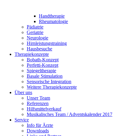
Handtherapie
Rheumatologie
Pädiatrie
Geriatrie
Neurologie
Hirnleistungstraining
Hausbesuche
Therapiekonzepte
Bobath-Konzept
Perfetti-Konzept
Spiegeltherapie
Basale Stimulation
Sensorische Integration
Weitere Therapiekonzepte
Über uns
Unser Team
Referenzen
Hilfsmittelverkauf
Musikalisches Team / Adventskalender 2017
Service
Info für Ärzte
Downloads