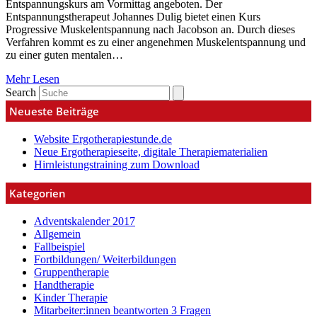
Entspannungskurs am Vormittag angeboten. Der
Entspannungstherapeut Johannes Dulig bietet einen Kurs
Progressive Muskelentspannung nach Jacobson an. Durch dieses
Verfahren kommt es zu einer angenehmen Muskelentspannung und
zu einer guten mentalen…
Mehr Lesen
Search
Neueste Beiträge
Website Ergotherapiestunde.de
Neue Ergotherapieseite, digitale Therapiematerialien
Hirnleistungstraining zum Download
Kategorien
Adventskalender 2017
Allgemein
Fallbeispiel
Fortbildungen/ Weiterbildungen
Gruppentherapie
Handtherapie
Kinder Therapie
Mitarbeiter:innen beantworten 3 Fragen