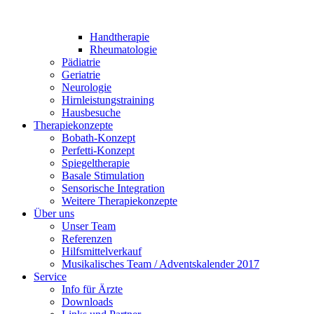
Handtherapie
Rheumatologie
Pädiatrie
Geriatrie
Neurologie
Hirnleistungstraining
Hausbesuche
Therapiekonzepte
Bobath-Konzept
Perfetti-Konzept
Spiegeltherapie
Basale Stimulation
Sensorische Integration
Weitere Therapiekonzepte
Über uns
Unser Team
Referenzen
Hilfsmittelverkauf
Musikalisches Team / Adventskalender 2017
Service
Info für Ärzte
Downloads