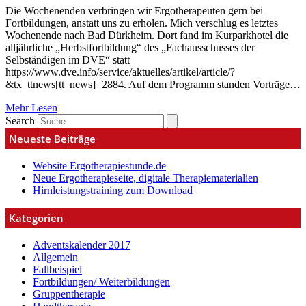
Die Wochenenden verbringen wir Ergotherapeuten gern bei
Fortbildungen, anstatt uns zu erholen. Mich verschlug es letztes
Wochenende nach Bad Dürkheim. Dort fand im Kurparkhotel die
alljährliche „Herbstfortbildung“ des „Fachausschusses der
Selbständigen im DVE“ statt
https://www.dve.info/service/aktuelles/artikel/article/?
&tx_ttnews[tt_news]=2884. Auf dem Programm standen Vorträge…
Mehr Lesen
Search
Neueste Beiträge
Website Ergotherapiestunde.de
Neue Ergotherapieseite, digitale Therapiematerialien
Hirnleistungstraining zum Download
Kategorien
Adventskalender 2017
Allgemein
Fallbeispiel
Fortbildungen/ Weiterbildungen
Gruppentherapie