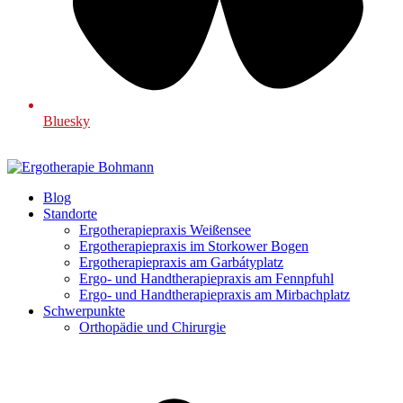
Bluesky
Blog
Standorte
Ergotherapiepraxis Weißensee
Ergotherapiepraxis im Storkower Bogen
Ergotherapiepraxis am Garbátyplatz
Ergo- und Handtherapiepraxis am Fennpfuhl
Ergo- und Handtherapiepraxis am Mirbachplatz
Schwerpunkte
Orthopädie und Chirurgie