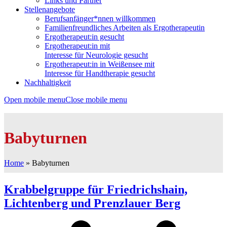
Links und Partner
Stellenangebote
Berufsanfänger*nnen willkommen
Familienfreundliches Arbeiten als Ergotherapeutin
Ergotherapeut:in gesucht
Ergotherapeut:in mit
Interesse für Neurologie gesucht
Ergotherapeut:in in Weißensee mit
Interesse für Handtherapie gesucht
Nachhaltigkeit
Open mobile menu
Close mobile menu
Babyturnen
Home
»
Babyturnen
Krabbelgruppe für Friedrichshain,
Lichtenberg und Prenzlauer Berg