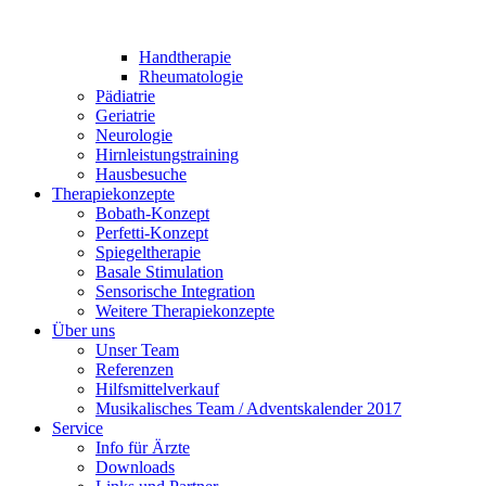
Handtherapie
Rheumatologie
Pädiatrie
Geriatrie
Neurologie
Hirnleistungstraining
Hausbesuche
Therapiekonzepte
Bobath-Konzept
Perfetti-Konzept
Spiegeltherapie
Basale Stimulation
Sensorische Integration
Weitere Therapiekonzepte
Über uns
Unser Team
Referenzen
Hilfsmittelverkauf
Musikalisches Team / Adventskalender 2017
Service
Info für Ärzte
Downloads