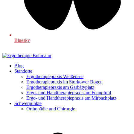
Bluesky
Blog
Standorte
Ergotherapiepraxis Weißensee
Ergotherapiepraxis im Storkower Bogen
Ergotherapiepraxis am Garbátyplatz
Ergo- und Handtherapiepraxis am Fennpfuhl
Ergo- und Handtherapiepraxis am Mirbachplatz
Schwerpunkte
Orthopädie und Chirurgie