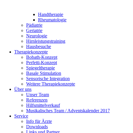
Handtherapie
Rheumatologie
Pädiatrie
Geriatrie
Neurologie
Hirnleistungstraining
Hausbesuche
Therapiekonzepte
Bobath-Konzept
Perfetti-Konzept
Spiegeltherapie
Basale Stimulation
Sensorische Integration
Weitere Therapiekonzepte
Über uns
Unser Team
Referenzen
Hilfsmittelverkauf
Musikalisches Team / Adventskalender 2017
Service
Info für Ärzte
Downloads
Links und Partner