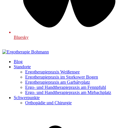
Bluesky
Blog
Standorte
Ergotherapiepraxis Weißensee
Ergotherapiepraxis im Storkower Bogen
Ergotherapiepraxis am Garbátyplatz
Ergo- und Handtherapiepraxis am Fennpfuhl
Ergo- und Handtherapiepraxis am Mirbachplatz
Schwerpunkte
Orthopädie und Chirurgie