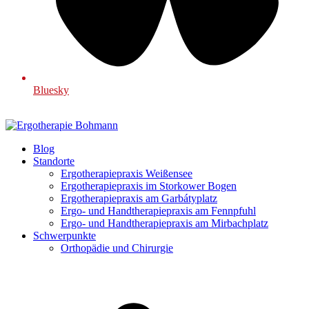
Bluesky
Blog
Standorte
Ergotherapiepraxis Weißensee
Ergotherapiepraxis im Storkower Bogen
Ergotherapiepraxis am Garbátyplatz
Ergo- und Handtherapiepraxis am Fennpfuhl
Ergo- und Handtherapiepraxis am Mirbachplatz
Schwerpunkte
Orthopädie und Chirurgie