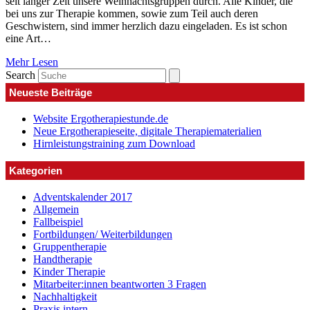
seit langer Zeit unsere Weihnachtsgruppen durch. Alle Kinder, die
bei uns zur Therapie kommen, sowie zum Teil auch deren
Geschwistern, sind immer herzlich dazu eingeladen. Es ist schon
eine Art…
Mehr Lesen
Search
Neueste Beiträge
Website Ergotherapiestunde.de
Neue Ergotherapieseite, digitale Therapiematerialien
Hirnleistungstraining zum Download
Kategorien
Adventskalender 2017
Allgemein
Fallbeispiel
Fortbildungen/ Weiterbildungen
Gruppentherapie
Handtherapie
Kinder Therapie
Mitarbeiter:innen beantworten 3 Fragen
Nachhaltigkeit
Praxis intern