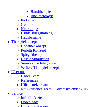
Handtherapie
Rheumatologie
Pädiatrie
Geriatrie
Neurologie
Hirnleistungstraining
Hausbesuche
Therapiekonzepte
Bobath-Konzept
Perfetti-Konzept
Spiegeltherapie
Basale Stimulation
Sensorische Integration
Weitere Therapiekonzepte
Über uns
Unser Team
Referenzen
Hilfsmittelverkauf
Musikalisches Team / Adventskalender 2017
Service
Info für Ärzte
Downloads
Links und Partner