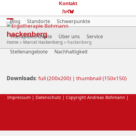
Skip
Kontakt
to
RSS
Xing
Bluesky
content
Blog
Standorte
Schwerpunkte
Open
Close
hackenberg
mobile
mobile
Therapiekonzepte
Über uns
Service
Home
»
Marcel Hackenberg
»
hackenberg
menu
menu
Stellenangebote
Nachhaltigkeit
Downloads
:
full (200x200)
|
thumbnail (150x150)
Impressum
|
Datenschutz
| Copyright Andreas Bohmann |