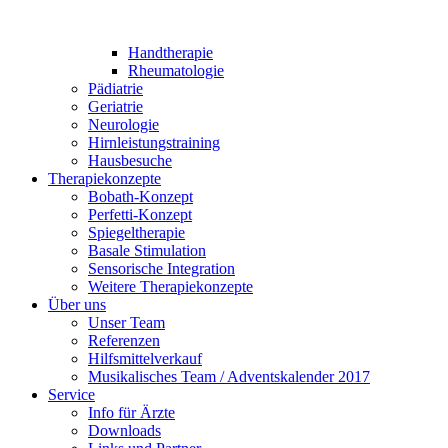
Handtherapie
Rheumatologie
Pädiatrie
Geriatrie
Neurologie
Hirnleistungstraining
Hausbesuche
Therapiekonzepte
Bobath-Konzept
Perfetti-Konzept
Spiegeltherapie
Basale Stimulation
Sensorische Integration
Weitere Therapiekonzepte
Über uns
Unser Team
Referenzen
Hilfsmittelverkauf
Musikalisches Team / Adventskalender 2017
Service
Info für Ärzte
Downloads