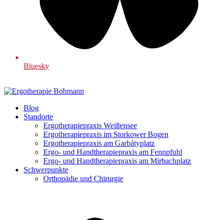
Bluesky
Blog
Standorte
Ergotherapiepraxis Weißensee
Ergotherapiepraxis im Storkower Bogen
Ergotherapiepraxis am Garbátyplatz
Ergo- und Handtherapiepraxis am Fennpfuhl
Ergo- und Handtherapiepraxis am Mirbachplatz
Schwerpunkte
Orthopädie und Chirurgie