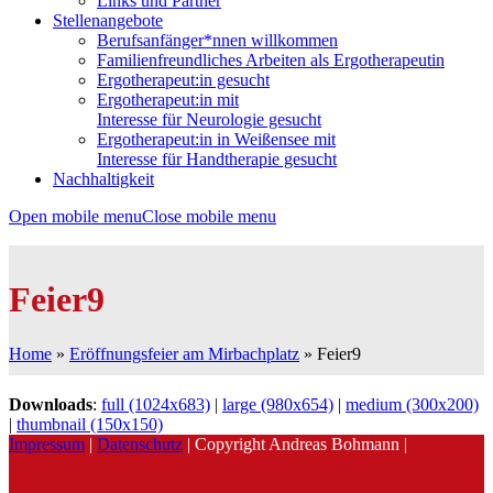
Links und Partner
Stellenangebote
Berufsanfänger*nnen willkommen
Familienfreundliches Arbeiten als Ergotherapeutin
Ergotherapeut:in gesucht
Ergotherapeut:in mit
Interesse für Neurologie gesucht
Ergotherapeut:in in Weißensee mit
Interesse für Handtherapie gesucht
Nachhaltigkeit
Open mobile menu
Close mobile menu
Feier9
Home
»
Eröffnungsfeier am Mirbachplatz
»
Feier9
Downloads
:
full (1024x683)
|
large (980x654)
|
medium (300x200)
|
thumbnail (150x150)
Impressum
|
Datenschutz
| Copyright Andreas Bohmann |