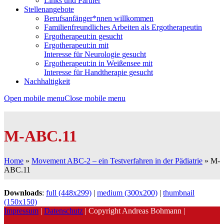
Links und Partner
Stellenangebote
Berufsanfänger*nnen willkommen
Familienfreundliches Arbeiten als Ergotherapeutin
Ergotherapeut:in gesucht
Ergotherapeut:in mit
Interesse für Neurologie gesucht
Ergotherapeut:in in Weißensee mit
Interesse für Handtherapie gesucht
Nachhaltigkeit
Open mobile menu
Close mobile menu
M-ABC.11
Home
»
Movement ABC-2 – ein Testverfahren in der Pädiatrie
»
M-
ABC.11
Downloads
:
full (448x299)
|
medium (300x200)
|
thumbnail
(150x150)
Impressum
|
Datenschutz
| Copyright Andreas Bohmann |