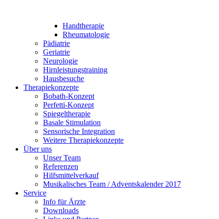
Handtherapie
Rheumatologie
Pädiatrie
Geriatrie
Neurologie
Hirnleistungstraining
Hausbesuche
Therapiekonzepte
Bobath-Konzept
Perfetti-Konzept
Spiegeltherapie
Basale Stimulation
Sensorische Integration
Weitere Therapiekonzepte
Über uns
Unser Team
Referenzen
Hilfsmittelverkauf
Musikalisches Team / Adventskalender 2017
Service
Info für Ärzte
Downloads