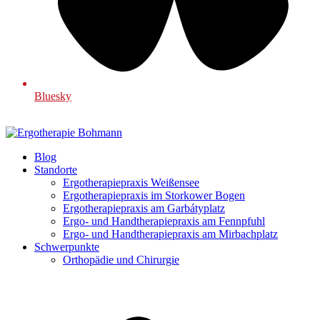
Bluesky
Blog
Standorte
Ergotherapiepraxis Weißensee
Ergotherapiepraxis im Storkower Bogen
Ergotherapiepraxis am Garbátyplatz
Ergo- und Handtherapiepraxis am Fennpfuhl
Ergo- und Handtherapiepraxis am Mirbachplatz
Schwerpunkte
Orthopädie und Chirurgie