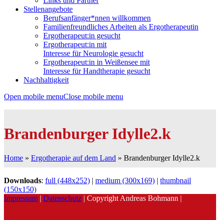
Links und Partner
Stellenangebote
Berufsanfänger*nnen willkommen
Familienfreundliches Arbeiten als Ergotherapeutin
Ergotherapeut:in gesucht
Ergotherapeut:in mit
Interesse für Neurologie gesucht
Ergotherapeut:in in Weißensee mit
Interesse für Handtherapie gesucht
Nachhaltigkeit
Open mobile menu
Close mobile menu
Brandenburger Idylle2.k
Home
»
Ergotherapie auf dem Land
»
Brandenburger Idylle2.k
Downloads
:
full (448x252)
|
medium (300x169)
|
thumbnail
(150x150)
Impressum
|
Datenschutz
| Copyright Andreas Bohmann |