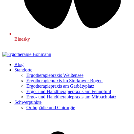
Bluesky
Blog
Standorte
Ergotherapiepraxis Weißensee
Ergotherapiepraxis im Storkower Bogen
Ergotherapiepraxis am Garbátyplatz
Ergo- und Handtherapiepraxis am Fennpfuhl
Ergo- und Handtherapiepraxis am Mirbachplatz
Schwerpunkte
Orthopädie und Chirurgie