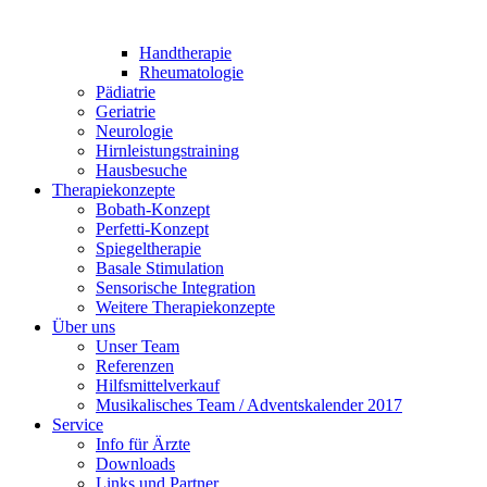
Handtherapie
Rheumatologie
Pädiatrie
Geriatrie
Neurologie
Hirnleistungstraining
Hausbesuche
Therapiekonzepte
Bobath-Konzept
Perfetti-Konzept
Spiegeltherapie
Basale Stimulation
Sensorische Integration
Weitere Therapiekonzepte
Über uns
Unser Team
Referenzen
Hilfsmittelverkauf
Musikalisches Team / Adventskalender 2017
Service
Info für Ärzte
Downloads
Links und Partner