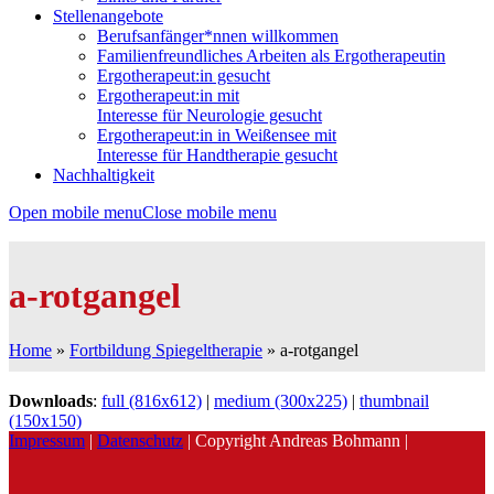
Stellenangebote
Berufsanfänger*nnen willkommen
Familienfreundliches Arbeiten als Ergotherapeutin
Ergotherapeut:in gesucht
Ergotherapeut:in mit
Interesse für Neurologie gesucht
Ergotherapeut:in in Weißensee mit
Interesse für Handtherapie gesucht
Nachhaltigkeit
Open mobile menu
Close mobile menu
a-rotgangel
Home
»
Fortbildung Spiegeltherapie
»
a-rotgangel
Downloads
:
full (816x612)
|
medium (300x225)
|
thumbnail
(150x150)
Impressum
|
Datenschutz
| Copyright Andreas Bohmann |