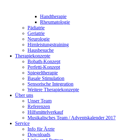
Handtherapie
Rheumatologie
Pädiatrie
Geriatrie
Neurologie
Hirnleistungstraining
Hausbesuche
Therapiekonzepte
Bobath-Konzept
Perfetti-Konzept
Spiegeltherapie
Basale Stimulation
Sensorische Integration
Weitere Therapiekonzepte
Über uns
Unser Team
Referenzen
Hilfsmittelverkauf
Musikalisches Team / Adventskalender 2017
Service
Info für Ärzte
Downloads