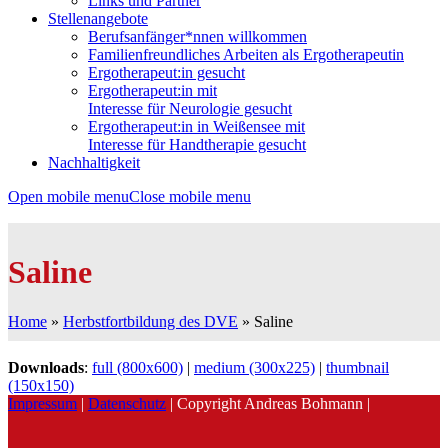
Links und Partner
Stellenangebote
Berufsanfänger*nnen willkommen
Familienfreundliches Arbeiten als Ergotherapeutin
Ergotherapeut:in gesucht
Ergotherapeut:in mit
Interesse für Neurologie gesucht
Ergotherapeut:in in Weißensee mit
Interesse für Handtherapie gesucht
Nachhaltigkeit
Open mobile menu
Close mobile menu
Saline
Home
»
Herbstfortbildung des DVE
»
Saline
Downloads
:
full (800x600)
|
medium (300x225)
|
thumbnail
(150x150)
Impressum
|
Datenschutz
| Copyright Andreas Bohmann |