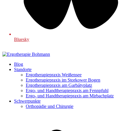
Bluesky
Blog
Standorte
Ergotherapiepraxis Weißensee
Ergotherapiepraxis im Storkower Bogen
Ergotherapiepraxis am Garbátyplatz
Ergo- und Handtherapiepraxis am Fennpfuhl
Ergo- und Handtherapiepraxis am Mirbachplatz
Schwerpunkte
Orthopädie und Chirurgie