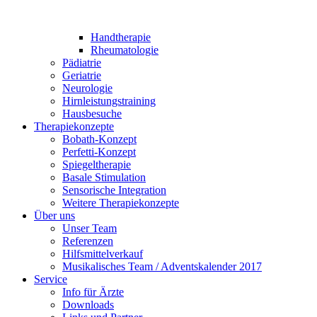
Handtherapie
Rheumatologie
Pädiatrie
Geriatrie
Neurologie
Hirnleistungstraining
Hausbesuche
Therapiekonzepte
Bobath-Konzept
Perfetti-Konzept
Spiegeltherapie
Basale Stimulation
Sensorische Integration
Weitere Therapiekonzepte
Über uns
Unser Team
Referenzen
Hilfsmittelverkauf
Musikalisches Team / Adventskalender 2017
Service
Info für Ärzte
Downloads