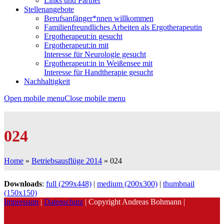
Links und Partner
Stellenangebote
Berufsanfänger*nnen willkommen
Familienfreundliches Arbeiten als Ergotherapeutin
Ergotherapeut:in gesucht
Ergotherapeut:in mit
Interesse für Neurologie gesucht
Ergotherapeut:in in Weißensee mit
Interesse für Handtherapie gesucht
Nachhaltigkeit
Open mobile menu
Close mobile menu
024
Home
»
Betriebsausflüge 2014
»
024
Downloads
:
full (299x448)
|
medium (200x300)
|
thumbnail
(150x150)
Impressum
|
Datenschutz
| Copyright Andreas Bohmann |