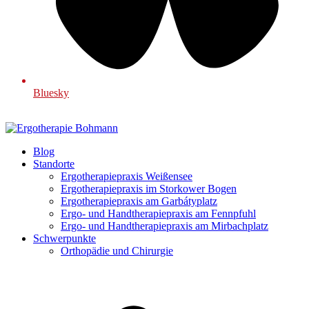
Bluesky
Blog
Standorte
Ergotherapiepraxis Weißensee
Ergotherapiepraxis im Storkower Bogen
Ergotherapiepraxis am Garbátyplatz
Ergo- und Handtherapiepraxis am Fennpfuhl
Ergo- und Handtherapiepraxis am Mirbachplatz
Schwerpunkte
Orthopädie und Chirurgie