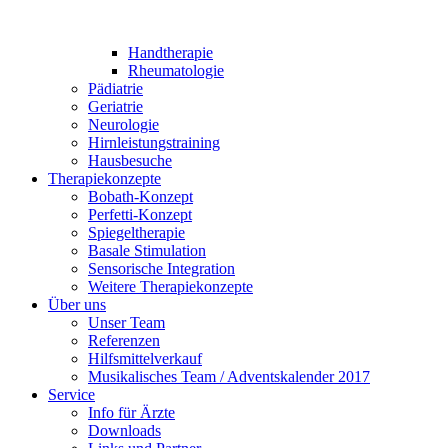
Handtherapie
Rheumatologie
Pädiatrie
Geriatrie
Neurologie
Hirnleistungstraining
Hausbesuche
Therapiekonzepte
Bobath-Konzept
Perfetti-Konzept
Spiegeltherapie
Basale Stimulation
Sensorische Integration
Weitere Therapiekonzepte
Über uns
Unser Team
Referenzen
Hilfsmittelverkauf
Musikalisches Team / Adventskalender 2017
Service
Info für Ärzte
Downloads