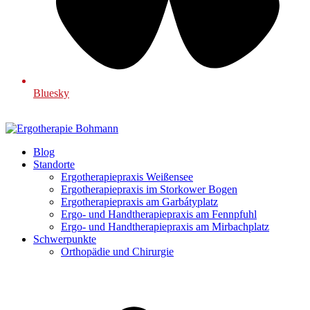
Bluesky
Blog
Standorte
Ergotherapiepraxis Weißensee
Ergotherapiepraxis im Storkower Bogen
Ergotherapiepraxis am Garbátyplatz
Ergo- und Handtherapiepraxis am Fennpfuhl
Ergo- und Handtherapiepraxis am Mirbachplatz
Schwerpunkte
Orthopädie und Chirurgie