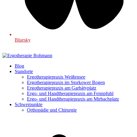
Bluesky
Blog
Standorte
Ergotherapiepraxis Weißensee
Ergotherapiepraxis im Storkower Bogen
Ergotherapiepraxis am Garbátyplatz
Ergo- und Handtherapiepraxis am Fennpfuhl
Ergo- und Handtherapiepraxis am Mirbachplatz
Schwerpunkte
Orthopädie und Chirurgie