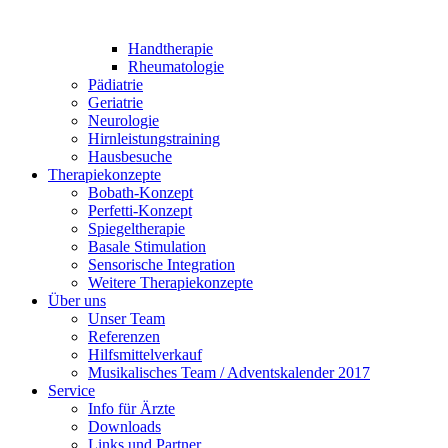
Handtherapie
Rheumatologie
Pädiatrie
Geriatrie
Neurologie
Hirnleistungstraining
Hausbesuche
Therapiekonzepte
Bobath-Konzept
Perfetti-Konzept
Spiegeltherapie
Basale Stimulation
Sensorische Integration
Weitere Therapiekonzepte
Über uns
Unser Team
Referenzen
Hilfsmittelverkauf
Musikalisches Team / Adventskalender 2017
Service
Info für Ärzte
Downloads
Links und Partner