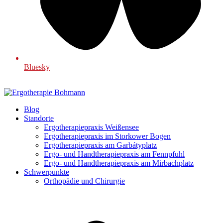
Bluesky
Blog
Standorte
Ergotherapiepraxis Weißensee
Ergotherapiepraxis im Storkower Bogen
Ergotherapiepraxis am Garbátyplatz
Ergo- und Handtherapiepraxis am Fennpfuhl
Ergo- und Handtherapiepraxis am Mirbachplatz
Schwerpunkte
Orthopädie und Chirurgie