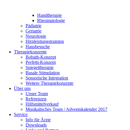
Handtherapie
Rheumatologie
Pädiatrie
Geriatrie
Neurologie
Hirnleistungstraining
Hausbesuche
Therapiekonzepte
Bobath-Konzept
Perfetti-Konzept
Spiegeltherapie
Basale Stimulation
Sensorische Integration
Weitere Therapiekonzepte
Über uns
Unser Team
Referenzen
Hilfsmittelverkauf
Musikalisches Team / Adventskalender 2017
Service
Info für Ärzte
Downloads