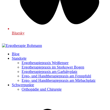
Bluesky
Blog
Standorte
Ergotherapiepraxis Weißensee
Ergotherapiepraxis im Storkower Bogen
Ergotherapiepraxis am Garbátyplatz
Ergo- und Handtherapiepraxis am Fennpfuhl
Ergo- und Handtherapiepraxis am Mirbachplatz
Schwerpunkte
Orthopädie und Chirurgie