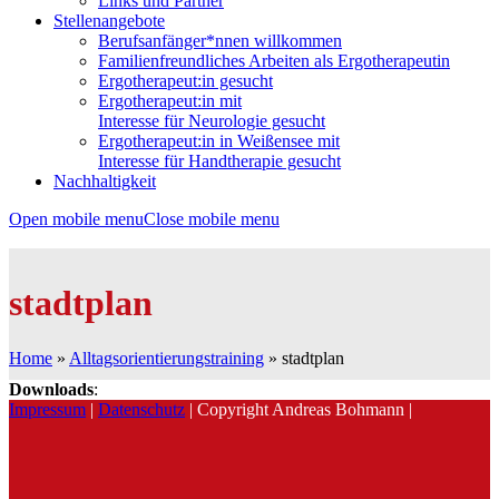
Links und Partner
Stellenangebote
Berufsanfänger*nnen willkommen
Familienfreundliches Arbeiten als Ergotherapeutin
Ergotherapeut:in gesucht
Ergotherapeut:in mit
Interesse für Neurologie gesucht
Ergotherapeut:in in Weißensee mit
Interesse für Handtherapie gesucht
Nachhaltigkeit
Open mobile menu
Close mobile menu
stadtplan
Home
»
Alltagsorientierungstraining
»
stadtplan
Downloads
:
Impressum
|
Datenschutz
| Copyright Andreas Bohmann |