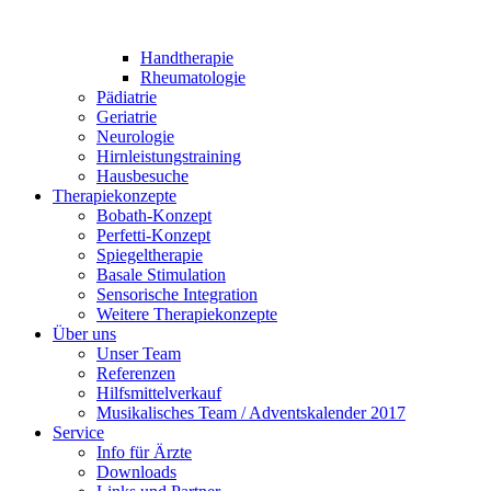
Handtherapie
Rheumatologie
Pädiatrie
Geriatrie
Neurologie
Hirnleistungstraining
Hausbesuche
Therapiekonzepte
Bobath-Konzept
Perfetti-Konzept
Spiegeltherapie
Basale Stimulation
Sensorische Integration
Weitere Therapiekonzepte
Über uns
Unser Team
Referenzen
Hilfsmittelverkauf
Musikalisches Team / Adventskalender 2017
Service
Info für Ärzte
Downloads