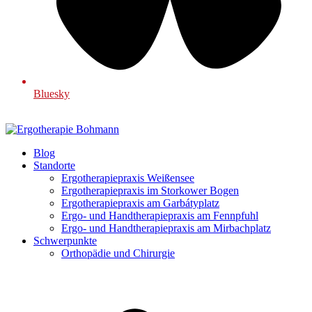
Bluesky
Blog
Standorte
Ergotherapiepraxis Weißensee
Ergotherapiepraxis im Storkower Bogen
Ergotherapiepraxis am Garbátyplatz
Ergo- und Handtherapiepraxis am Fennpfuhl
Ergo- und Handtherapiepraxis am Mirbachplatz
Schwerpunkte
Orthopädie und Chirurgie