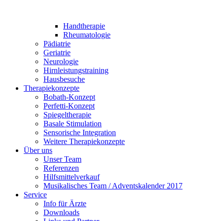
Handtherapie
Rheumatologie
Pädiatrie
Geriatrie
Neurologie
Hirnleistungstraining
Hausbesuche
Therapiekonzepte
Bobath-Konzept
Perfetti-Konzept
Spiegeltherapie
Basale Stimulation
Sensorische Integration
Weitere Therapiekonzepte
Über uns
Unser Team
Referenzen
Hilfsmittelverkauf
Musikalisches Team / Adventskalender 2017
Service
Info für Ärzte
Downloads