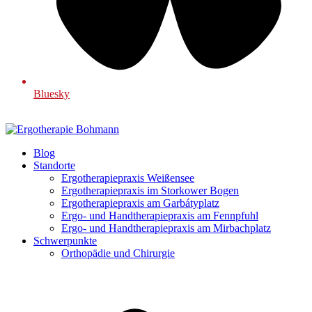
Bluesky
Blog
Standorte
Ergotherapiepraxis Weißensee
Ergotherapiepraxis im Storkower Bogen
Ergotherapiepraxis am Garbátyplatz
Ergo- und Handtherapiepraxis am Fennpfuhl
Ergo- und Handtherapiepraxis am Mirbachplatz
Schwerpunkte
Orthopädie und Chirurgie