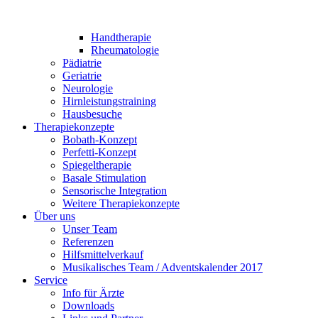
Handtherapie
Rheumatologie
Pädiatrie
Geriatrie
Neurologie
Hirnleistungstraining
Hausbesuche
Therapiekonzepte
Bobath-Konzept
Perfetti-Konzept
Spiegeltherapie
Basale Stimulation
Sensorische Integration
Weitere Therapiekonzepte
Über uns
Unser Team
Referenzen
Hilfsmittelverkauf
Musikalisches Team / Adventskalender 2017
Service
Info für Ärzte
Downloads