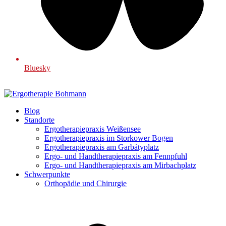
Bluesky
Blog
Standorte
Ergotherapiepraxis Weißensee
Ergotherapiepraxis im Storkower Bogen
Ergotherapiepraxis am Garbátyplatz
Ergo- und Handtherapiepraxis am Fennpfuhl
Ergo- und Handtherapiepraxis am Mirbachplatz
Schwerpunkte
Orthopädie und Chirurgie