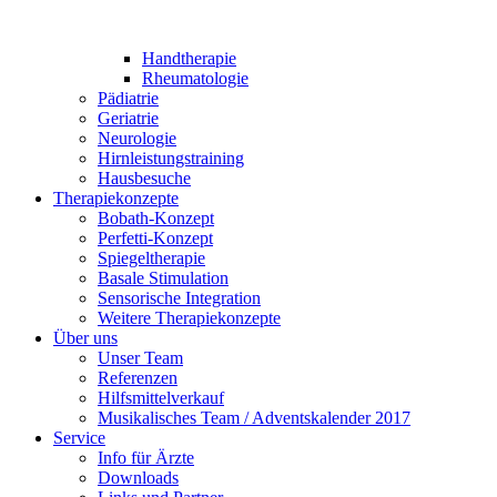
Handtherapie
Rheumatologie
Pädiatrie
Geriatrie
Neurologie
Hirnleistungstraining
Hausbesuche
Therapiekonzepte
Bobath-Konzept
Perfetti-Konzept
Spiegeltherapie
Basale Stimulation
Sensorische Integration
Weitere Therapiekonzepte
Über uns
Unser Team
Referenzen
Hilfsmittelverkauf
Musikalisches Team / Adventskalender 2017
Service
Info für Ärzte
Downloads