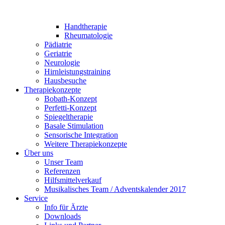
Handtherapie
Rheumatologie
Pädiatrie
Geriatrie
Neurologie
Hirnleistungstraining
Hausbesuche
Therapiekonzepte
Bobath-Konzept
Perfetti-Konzept
Spiegeltherapie
Basale Stimulation
Sensorische Integration
Weitere Therapiekonzepte
Über uns
Unser Team
Referenzen
Hilfsmittelverkauf
Musikalisches Team / Adventskalender 2017
Service
Info für Ärzte
Downloads