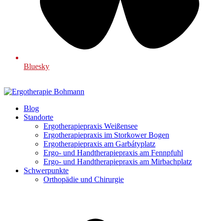
Bluesky
Blog
Standorte
Ergotherapiepraxis Weißensee
Ergotherapiepraxis im Storkower Bogen
Ergotherapiepraxis am Garbátyplatz
Ergo- und Handtherapiepraxis am Fennpfuhl
Ergo- und Handtherapiepraxis am Mirbachplatz
Schwerpunkte
Orthopädie und Chirurgie