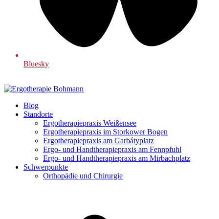
Bluesky
Blog
Standorte
Ergotherapiepraxis Weißensee
Ergotherapiepraxis im Storkower Bogen
Ergotherapiepraxis am Garbátyplatz
Ergo- und Handtherapiepraxis am Fennpfuhl
Ergo- und Handtherapiepraxis am Mirbachplatz
Schwerpunkte
Orthopädie und Chirurgie