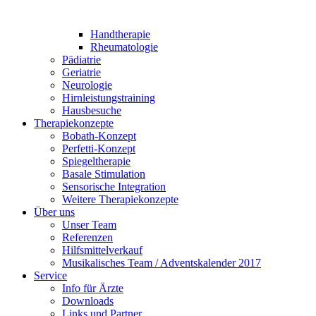
Handtherapie
Rheumatologie
Pädiatrie
Geriatrie
Neurologie
Hirnleistungstraining
Hausbesuche
Therapiekonzepte
Bobath-Konzept
Perfetti-Konzept
Spiegeltherapie
Basale Stimulation
Sensorische Integration
Weitere Therapiekonzepte
Über uns
Unser Team
Referenzen
Hilfsmittelverkauf
Musikalisches Team / Adventskalender 2017
Service
Info für Ärzte
Downloads
Links und Partner