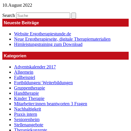
10.August 2022
Search
Neueste Beiträge
Website Ergotherapiestunde.de
Neue Ergotherapieseite, digitale Therapiematerialien
Hirnleistungstraining zum Download
Kategorien
Adventskalender 2017
Allgemein
Fallbeispiel
Fortbildungen/ Weiterbildungen
Gruppentherapie
Handtherapie
Kinder Therapie
Mitarbeiter:innen beantworten 3 Fragen
Nachhaltigkeit
Praxis intern
Seniorenheim
Stellenangebote
Therapiekonzepte