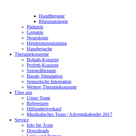
Handtherapie
Rheumatologie
Pädiatrie
Geriatrie
Neurologie
Hirnleistungstraining
Hausbesuche
Therapiekonzepte
Bobath-Konzept
Perfetti-Konzept
Spiegeltherapie
Basale Stimulation
Sensorische Integration
Weitere Therapiekonzepte
Über uns
Unser Team
Referenzen
Hilfsmittelverkauf
Musikalisches Team / Adventskalender 2017
Service
Info für Ärzte
Downloads