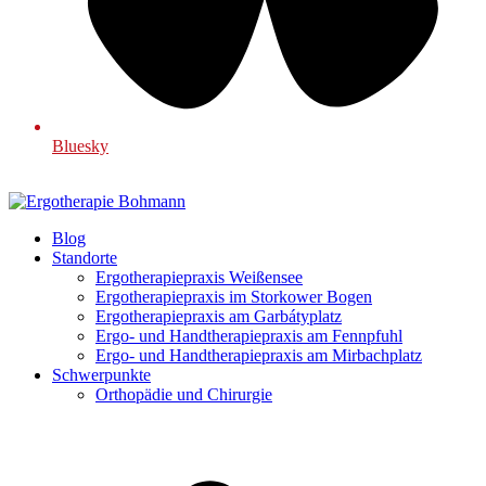
Bluesky
Blog
Standorte
Ergotherapiepraxis Weißensee
Ergotherapiepraxis im Storkower Bogen
Ergotherapiepraxis am Garbátyplatz
Ergo- und Handtherapiepraxis am Fennpfuhl
Ergo- und Handtherapiepraxis am Mirbachplatz
Schwerpunkte
Orthopädie und Chirurgie