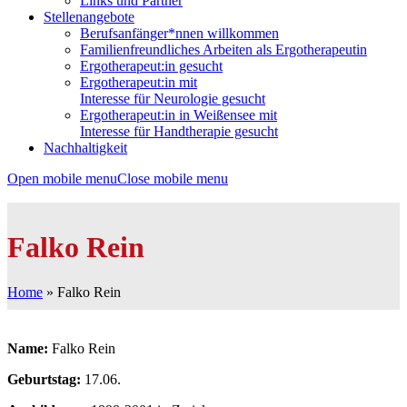
Links und Partner
Stellenangebote
Berufsanfänger*nnen willkommen
Familienfreundliches Arbeiten als Ergotherapeutin
Ergotherapeut:in gesucht
Ergotherapeut:in mit
Interesse für Neurologie gesucht
Ergotherapeut:in in Weißensee mit
Interesse für Handtherapie gesucht
Nachhaltigkeit
Open mobile menu
Close mobile menu
Falko Rein
Home
»
Falko Rein
Name:
Falko Rein
Geburtstag:
17.06.