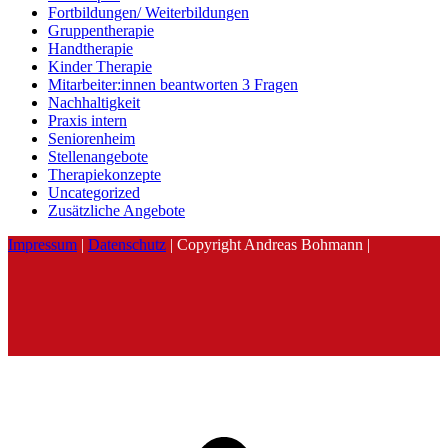
Fortbildungen/ Weiterbildungen
Gruppentherapie
Handtherapie
Kinder Therapie
Mitarbeiter:innen beantworten 3 Fragen
Nachhaltigkeit
Praxis intern
Seniorenheim
Stellenangebote
Therapiekonzepte
Uncategorized
Zusätzliche Angebote
Impressum
|
Datenschutz
| Copyright Andreas Bohmann |