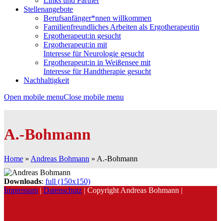
Links und Partner
Stellenangebote
Berufsanfänger*nnen willkommen
Familienfreundliches Arbeiten als Ergotherapeutin
Ergotherapeut:in gesucht
Ergotherapeut:in mit
Interesse für Neurologie gesucht
Ergotherapeut:in in Weißensee mit
Interesse für Handtherapie gesucht
Nachhaltigkeit
Open mobile menu
Close mobile menu
A.-Bohmann
Home
»
Andreas Bohmann
»
A.-Bohmann
Downloads
:
full (150x150)
Impressum
|
Datenschutz
| Copyright Andreas Bohmann |