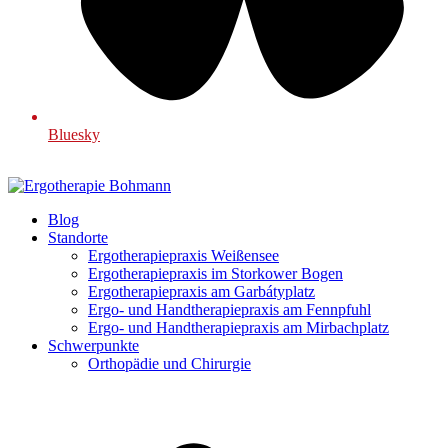
Bluesky
Blog
Standorte
Ergotherapiepraxis Weißensee
Ergotherapiepraxis im Storkower Bogen
Ergotherapiepraxis am Garbátyplatz
Ergo- und Handtherapiepraxis am Fennpfuhl
Ergo- und Handtherapiepraxis am Mirbachplatz
Schwerpunkte
Orthopädie und Chirurgie