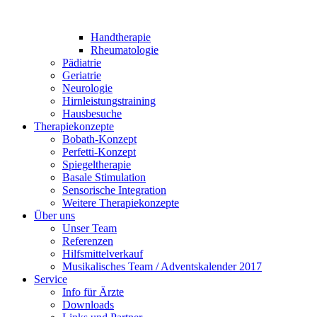
Handtherapie
Rheumatologie
Pädiatrie
Geriatrie
Neurologie
Hirnleistungstraining
Hausbesuche
Therapiekonzepte
Bobath-Konzept
Perfetti-Konzept
Spiegeltherapie
Basale Stimulation
Sensorische Integration
Weitere Therapiekonzepte
Über uns
Unser Team
Referenzen
Hilfsmittelverkauf
Musikalisches Team / Adventskalender 2017
Service
Info für Ärzte
Downloads