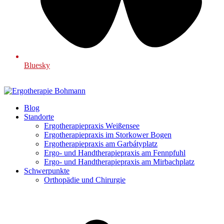
Bluesky
Blog
Standorte
Ergotherapiepraxis Weißensee
Ergotherapiepraxis im Storkower Bogen
Ergotherapiepraxis am Garbátyplatz
Ergo- und Handtherapiepraxis am Fennpfuhl
Ergo- und Handtherapiepraxis am Mirbachplatz
Schwerpunkte
Orthopädie und Chirurgie