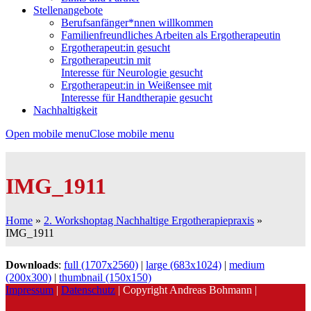
Stellenangebote
Berufsanfänger*nnen willkommen
Familienfreundliches Arbeiten als Ergotherapeutin
Ergotherapeut:in gesucht
Ergotherapeut:in mit
Interesse für Neurologie gesucht
Ergotherapeut:in in Weißensee mit
Interesse für Handtherapie gesucht
Nachhaltigkeit
Open mobile menu
Close mobile menu
IMG_1911
Home
»
2. Workshoptag Nachhaltige Ergotherapiepraxis
»
IMG_1911
Downloads
:
full (1707x2560)
|
large (683x1024)
|
medium
(200x300)
|
thumbnail (150x150)
Impressum
|
Datenschutz
| Copyright Andreas Bohmann |