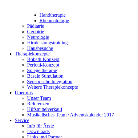
Handtherapie
Rheumatologie
Pädiatrie
Geriatrie
Neurologie
Hirnleistungstraining
Hausbesuche
Therapiekonzepte
Bobath-Konzept
Perfetti-Konzept
Spiegeltherapie
Basale Stimulation
Sensorische Integration
Weitere Therapiekonzepte
Über uns
Unser Team
Referenzen
Hilfsmittelverkauf
Musikalisches Team / Adventskalender 2017
Service
Info für Ärzte
Downloads
Links und Partner