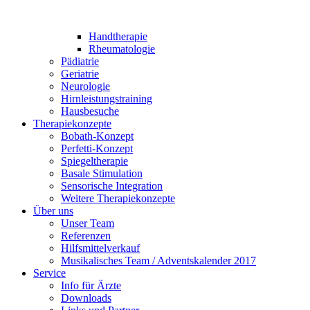
Handtherapie
Rheumatologie
Pädiatrie
Geriatrie
Neurologie
Hirnleistungstraining
Hausbesuche
Therapiekonzepte
Bobath-Konzept
Perfetti-Konzept
Spiegeltherapie
Basale Stimulation
Sensorische Integration
Weitere Therapiekonzepte
Über uns
Unser Team
Referenzen
Hilfsmittelverkauf
Musikalisches Team / Adventskalender 2017
Service
Info für Ärzte
Downloads