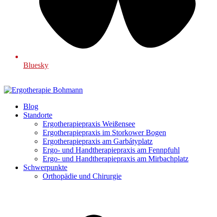
Bluesky
Blog
Standorte
Ergotherapiepraxis Weißensee
Ergotherapiepraxis im Storkower Bogen
Ergotherapiepraxis am Garbátyplatz
Ergo- und Handtherapiepraxis am Fennpfuhl
Ergo- und Handtherapiepraxis am Mirbachplatz
Schwerpunkte
Orthopädie und Chirurgie